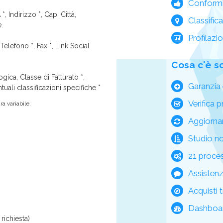
Conform
*, Indirizzo *, Cap, Città,
Classific
e.
Profilazi
Telefono *, Fax *, Link Social
Cosa c'è s
ica, Classe di Fatturato *,
Garanzia 
tuali classificazioni specifiche *
Verifica p
a variabile.
Aggiorna
Studio n
21 process
Assisten
Acquisti t
Dashboar
richiesta)