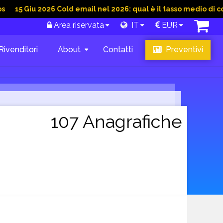
Giu 2026 Cold email nel 2026: qual è il tasso medio di conversi
Area riservata
IT
EUR
Rivenditori
About
Contatti
Preventivi
107 Anagrafiche