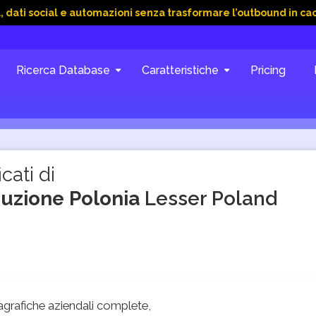
cial e automazioni senza trasformare l’outbound in caos
15 
Ricerca Database
Caratteristiche
Pricing
cati di
oduzione Polonia
Lesser Poland
grafiche aziendali complete,