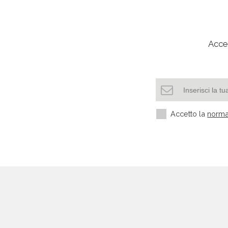
Acced
Accetto la
norma