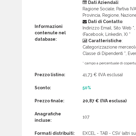
Dati Aziendali
:
Ragione Sociale, Partiva IVA 
Provincia, Regione, Nazion
Dati di Contatto
:
Informazioni
Indirizzo Email, Sito Web *, 
contenute nel
(Facebook, Linkedin, X) *
database:
Caratteristiche
:
Categorizzazione merceolog
Classe di Dipendenti *, Even
* campo a percentuale di copertur
Prezzo listino:
41,73 €
(IVA esclusa)
Sconto:
50%
Prezzo finale:
20,87 €
(IVA esclusa)
Anagrafiche
107
incluse:
Formati distribuiti:
EXCEL - TAB - CSV (altri su 