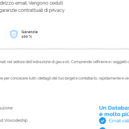
dirizzo email. Vengono ceduti
 garanzie contrattuali di privacy
Garanzia
100 %
 nel settore dell'estrazione di gas e oli. Comprende raffinerie e i soggetti
 per conoscere tutti i dettagli del tuo target e contattarlo, rapidamente e ve
Un Databa
duzione
è molto più
Email val
and Voivodeship