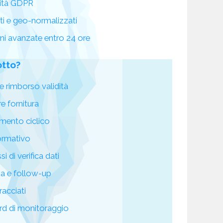
ità GDPR
ati e geo-normalizzati
oni avanzate entro 24 ore
otto?
e rimborso validità
re fornitura
mento ciclico
ormativo
i di verifica dati
za e follow-up
racciati
d di monitoraggio