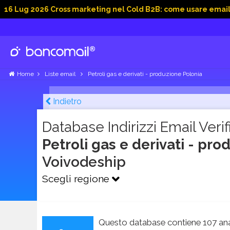
 2026 Cross marketing nel Cold B2B: come usare email, dati so
Home
Liste email
Petroli gas e derivati - produzione Polonia
Indietro
Database Indirizzi Email Verifi
Petroli gas e derivati - pr
Voivodeship
Scegli regione
Questo database contiene 107 ana