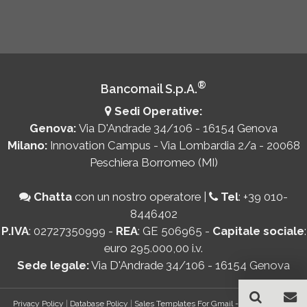
®
Bancomail S.p.A.
Sedi Operative:
Genova:
Via D'Andrade 34/106 - 16154 Genova
Milano:
Innovation Campus - Via Lombardia 2/a - 20068
Peschiera Borromeo (MI)
Chatta
con un nostro operatore
|
Tel
:
+39 010-
8446402
P.IVA
: 02727350999 -
REA
: GE 506965 -
Capitale sociale
:
euro 295.000,00 i.v.
Sede legale:
Via D'Andrade 34/106 - 16154 Genova
Privacy Policy
|
Database Policy
|
Sales Templates For Gmail - AddOn Policy
|