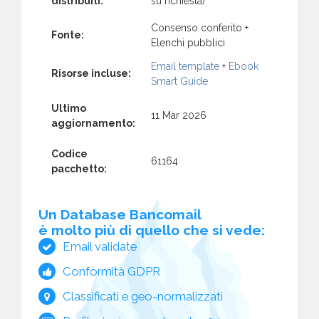
distribuiti:
su richiesta)
Consenso conferito +
Fonte:
Elenchi pubblici
Email template
+
Ebook
Risorse incluse:
Smart Guide
Ultimo
11 Mar 2026
aggiornamento:
Codice
61164
pacchetto:
Un Database Bancomail
è molto più di quello che si vede:
Email validate
Conformità GDPR
Classificati e geo-normalizzati