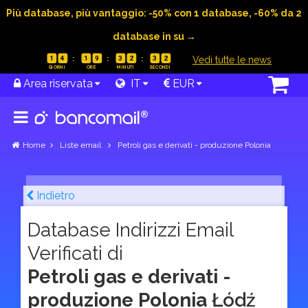
Più database, più vantaggio: -50% con 1 database, -60% da 2
database in su →
|
Vedi tutte le news
1
4
1
9
3
2
3
1
Area riservata
IT
EUR
Home
Liste email
Petroli gas e derivati - produzione Polonia
Indietro
Database Indirizzi Email
Verificati di
Petroli gas e derivati -
produzione Polonia
Łódź