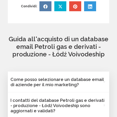
Condividi:
Guida all'acquisto di un database
email Petroli gas e derivati -
produzione - Łódź Voivodeship
Come posso selezionare un database email
di aziende per il mio marketing?
Puoi selezionare e acquistare i database dalla
I contatti del database Petroli gas e derivati
nostra piattaforma Bancomail. Troverai
- produzione - Łódź Voivodeship sono
contatti B2B verificati di aziende attive Petroli
aggiornati e validati?
gas e derivati - produzione - Łódź