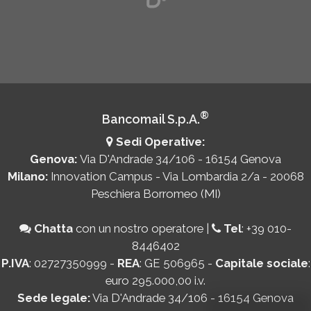
®
Bancomail S.p.A.
Sedi Operative:
Genova:
Via D'Andrade 34/106 - 16154 Genova
Milano:
Innovation Campus - Via Lombardia 2/a - 20068
Peschiera Borromeo (MI)
Chatta
con un nostro operatore
|
Tel
:
+39 010-
8446402
P.IVA
: 02727350999 -
REA
: GE 506965 -
Capitale sociale
:
euro 295.000,00 i.v.
Sede legale:
Via D'Andrade 34/106 - 16154 Genova