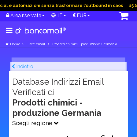
l e automazioni senza trasformare l’outbound in caos
15 Giu
Area riservata
IT
EUR
Home
Liste email
Prodotti chimici - produzione Germania
Indietro
Database Indirizzi Email
Verificati di
Prodotti chimici -
produzione Germania
Scegli regione