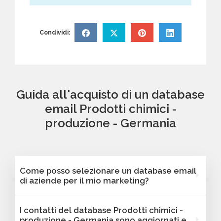
Condividi:
Guida all'acquisto di un database
email Prodotti chimici -
produzione - Germania
Come posso selezionare un database email
di aziende per il mio marketing?
Puoi selezionare e acquistare i database dalla
I contatti del database Prodotti chimici -
nostra piattaforma Bancomail. Troverai
produzione - Germania sono aggiornati e