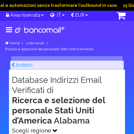
 e automazioni senza trasformare l’outbound in caos
15 Giu 2
Area riservata
IT
EUR
Home
Liste email
Ricerca e selezione del personale Stati Uniti d’America
Indietro
Database Indirizzi Email
Verificati di
Ricerca e selezione del
personale Stati Uniti
d’America
Alabama
Scegli regione