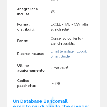
Anagrafiche
85
incluse:
Formati
EXCEL - TAB - CSV (altri
distribuiti:
su richiesta)
Consenso conferito +
Fonte:
Elenchi pubblici
Email template
+
Ebook
Risorse incluse:
Smart Guide
Ultimo
2 Mar 2026
aggiornamento:
Codice
64779
pacchetto:
Un Database Bancomail
è molto più di quello che si vede: