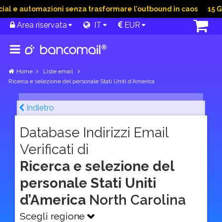
l e automazioni senza trasformare l’outbound in caos
15 Giu
Area riservata
IT
EUR
Home
Liste email
Ricerca e selezione del personale Stati Uniti d’America
Indietro
Database Indirizzi Email
Verificati di
Ricerca e selezione del
personale Stati Uniti
d’America
North Carolina
Scegli regione