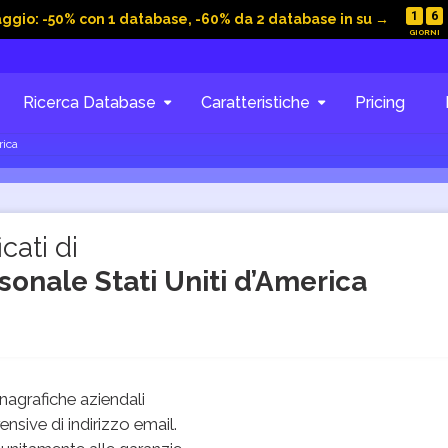
1
6
aggio: -50% con 1 database, -60% da 2 database in su →
Ricerca Database
Caratteristiche
Pricing
rica
cati di
sonale Stati Uniti d’America
agrafiche aziendali
sive di indirizzo email.