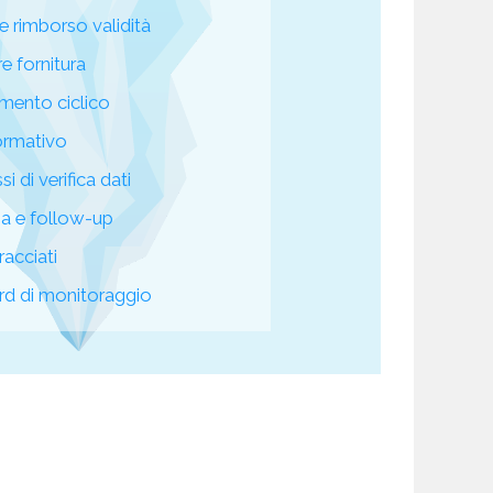
e rimborso validità
re fornitura
mento ciclico
ormativo
i di verifica dati
za e follow-up
racciati
d di monitoraggio