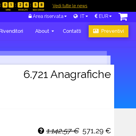
0
1
2
6
5
7
|
Vedi tutte le news
Area riservata
IT
EUR
Rivenditori
About
Contatti
Preventivi
6.721 Anagrafiche
1.142,57 €
571,29 €