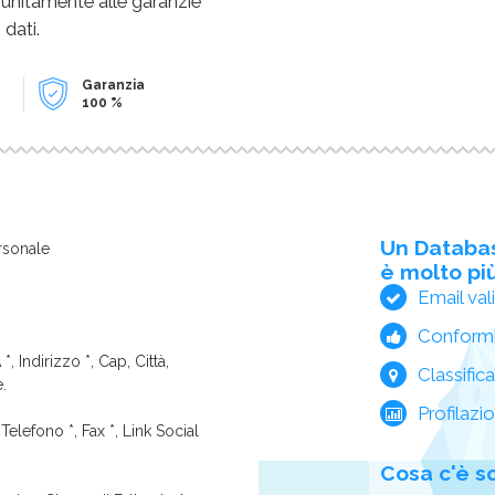
 unitamente alle garanzie
 dati.
Garanzia
100 %
Un Databa
rsonale
è molto più
Email val
Conform
*, Indirizzo *, Cap, Città,
Classific
e.
Profilazi
Telefono *, Fax *, Link Social
Cosa c'è s