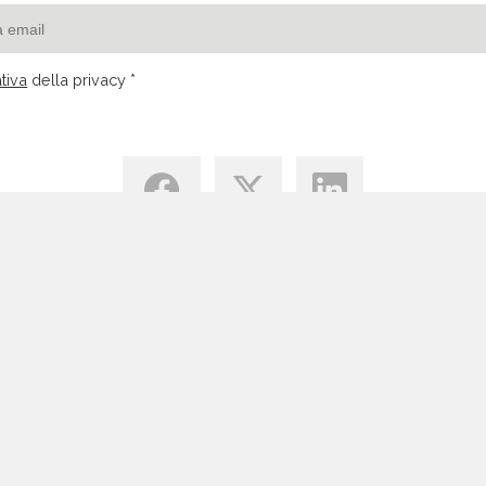
tiva
della privacy *
Centro di Conoscenza
Blog
Tutte le Risorse Email Marketing
Vantaggi Email Marketing