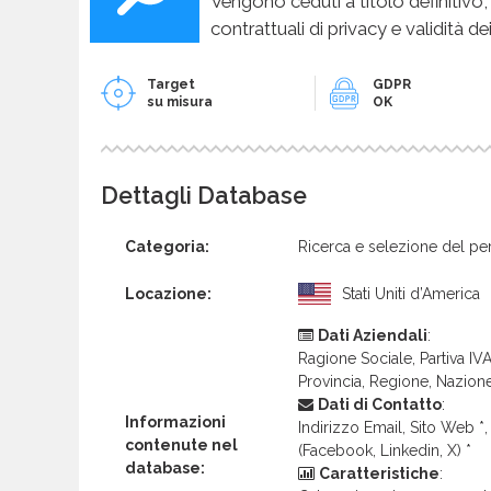
Vengono ceduti a titolo definitivo,
contrattuali di privacy e validità dei
Target
GDPR
su misura
OK
Dettagli Database
Categoria:
Ricerca e selezione del pe
Locazione:
Stati Uniti d’America
Dati Aziendali
:
Ragione Sociale, Partiva IVA 
Provincia, Regione, Nazion
Dati di Contatto
:
Informazioni
Indirizzo Email, Sito Web *, 
contenute nel
(Facebook, Linkedin, X) *
database:
Caratteristiche
: