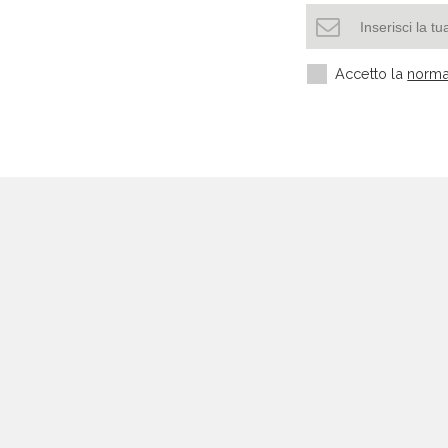
Accetto la
norma
Settori più richiesti
Settore manifatturiero
Edilizia e Costruzioni
HORECA