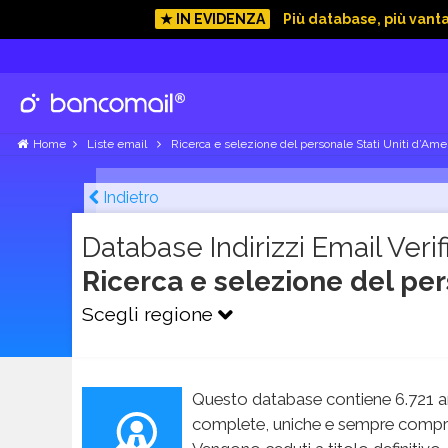
★ IN EVIDENZA
Più database, più vant
Home
Liste email
Ricerca e selezione del personale Stati Uniti d’Ame
Indietro
Database Indirizzi Email Verifi
Ricerca e selezione del per
Scegli regione
Questo database contiene 6.721 an
complete, uniche e sempre compren