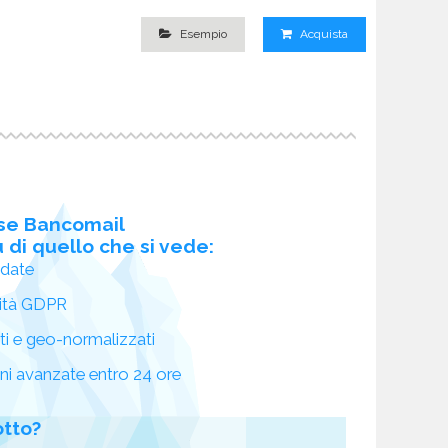
Esempio
Acquista
se Bancomail
 di quello che si vede:
idate
ità GDPR
ati e geo-normalizzati
oni avanzate entro 24 ore
otto?