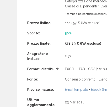
Categorizzazione merceolog
Classe di Dipendenti *, Even
* campo a percentuale di copertur
Prezzo listino:
1.142,57 €
(IVA esclusa)
Sconto:
50%
Prezzo finale:
571,29 €
(IVA esclusa)
Anagrafiche
6.721
incluse:
Formati distribuiti:
EXCEL - TAB - CSV (altri su 
Fonte:
Consenso conferito + Elenc
Risorse incluse:
Email template
+
Ebook Sma
Ultimo
23 Mar 2026
aggiornamento: