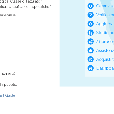
ica, Classe di Fatturato *,
Garanzia 
tuali classificazioni specifiche *
Verifica p
a variabile.
Aggiorna
Studio n
21 process
Assisten
Acquisti t
Dashboar
richiesta)
hi pubblici
rt Guide