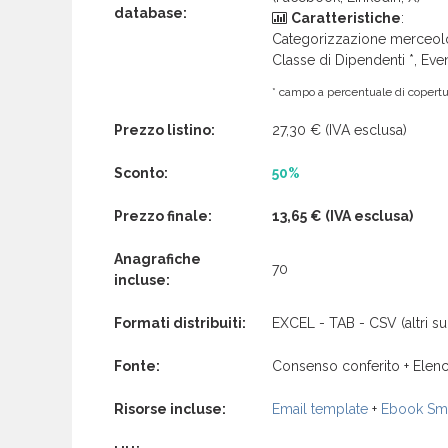
database:
Caratteristiche
:
Categorizzazione merceolog
Classe di Dipendenti *, Even
* campo a percentuale di copertur
Prezzo listino:
27,30 €
(IVA esclusa)
Sconto:
50%
Prezzo finale:
13,65 €
(IVA esclusa)
Anagrafiche
70
incluse:
Formati distribuiti:
EXCEL - TAB - CSV (altri su 
Fonte:
Consenso conferito + Elenc
Risorse incluse:
Email template
+
Ebook Sma