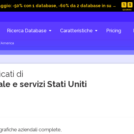
1
5
aggio: -50% con 1 database, -60% da 2 database in su →
Ricerca Database
Caratteristiche
Pricing
d’America
cati di
e e servizi Stati Uniti
rafiche aziendali complete,