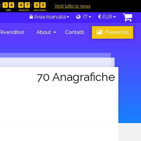
1
6
4
7
2
4
|
Vedi tutte le news
Area riservata
IT
EUR
Rivenditori
About
Contatti
Preventivi
70 Anagrafiche