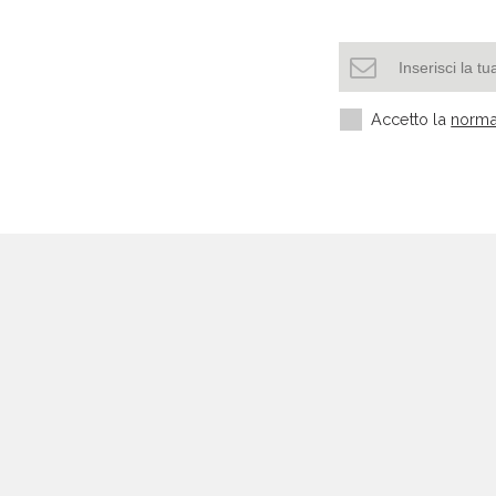
Accetto la
norma
Settori più richiesti
Settore manifatturiero