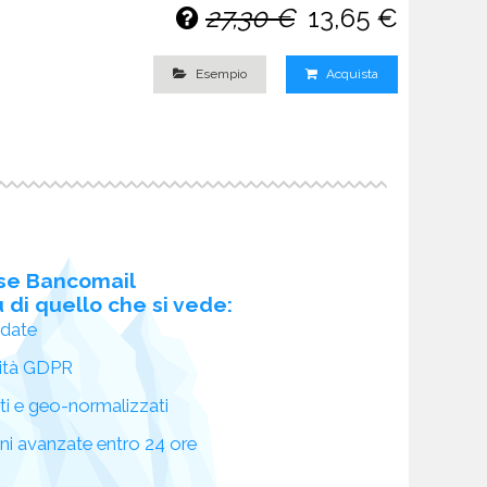
27,30 €
13,65 €
Esempio
Acquista
se Bancomail
 di quello che si vede:
idate
ità GDPR
ati e geo-normalizzati
oni avanzate entro 24 ore