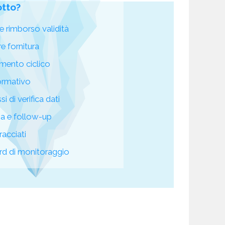
otto?
e rimborso validità
re fornitura
mento ciclico
ormativo
i di verifica dati
za e follow-up
racciati
d di monitoraggio