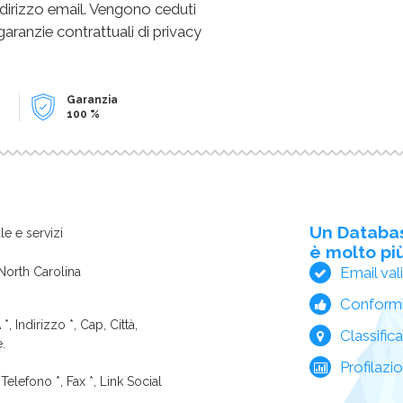
dirizzo email. Vengono ceduti
 garanzie contrattuali di privacy
Garanzia
100 %
Un Databa
le e servizi
è molto più
Email val
 North Carolina
Conform
*, Indirizzo *, Cap, Città,
Classific
e.
Profilazi
Telefono *, Fax *, Link Social