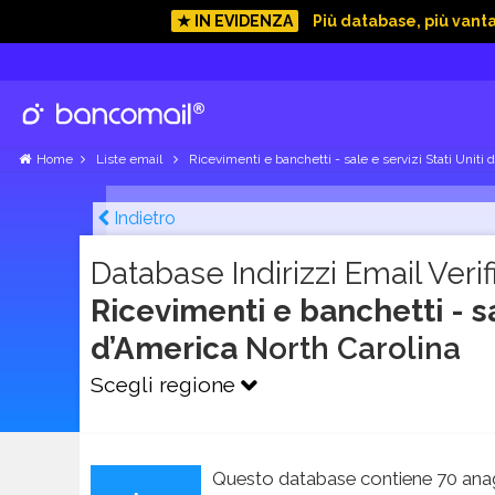
★ IN EVIDENZA
Più database, più vant
Home
Liste email
Ricevimenti e banchetti - sale e servizi Stati Uniti 
Indietro
Database Indirizzi Email Verifi
Ricevimenti e banchetti - sal
d’America
North Carolina
Scegli regione
Questo database contiene 70 anag