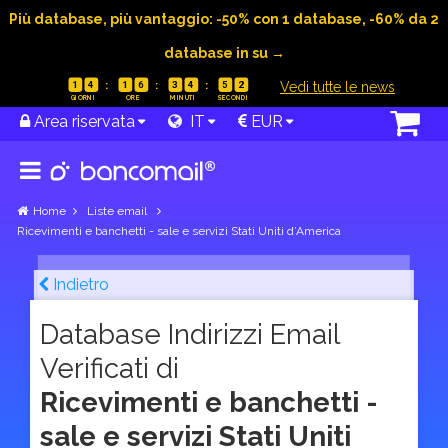
Più database, più vantaggio: -50% con 1 database, -60% da 2
database in su →
|
Vedi tutte le news
1
4
1
6
3
4
5
1
Area riservata
IT
EUR
Home
Liste email
Ricevimenti e banchetti - sale e servizi Stati Uniti d’America
Indietro
Database Indirizzi Email
Verificati di
Ricevimenti e banchetti -
sale e servizi Stati Uniti