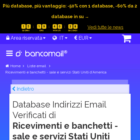
Più database, più vantaggio: -50% con 1 database, -60% da 2
database in su →
|
Vedi tutte le news
1
5
1
9
4
0
3
7
Area riservata
IT
EUR
Home
Liste email
Ricevimenti e banchetti - sale e servizi Stati Uniti d’America
Indietro
Database Indirizzi Email
Verificati di
Ricevimenti e banchetti -
sale e servizi Stati Uniti