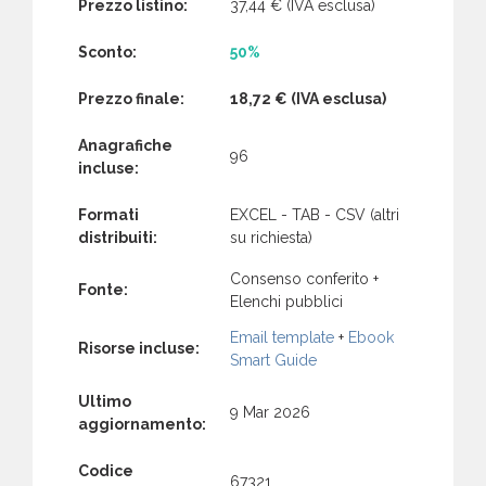
Prezzo listino:
37,44 €
(IVA esclusa)
Sconto:
50%
Prezzo finale:
18,72 €
(IVA esclusa)
Anagrafiche
96
incluse:
Formati
EXCEL - TAB - CSV (altri
distribuiti:
su richiesta)
Consenso conferito +
Fonte:
Elenchi pubblici
Email template
+
Ebook
Risorse incluse:
Smart Guide
Ultimo
9 Mar 2026
aggiornamento:
Codice
67321