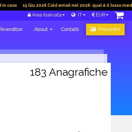
15 Giu 2026 Cold email nel 2026: qual è il tasso medio di co
Area riservata
IT
EUR
Rivenditori
About
Contatti
Preventivi
183 Anagrafiche