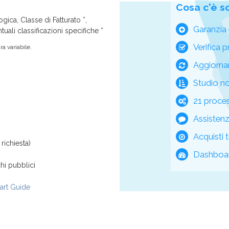
Cosa c'è s
ica, Classe di Fatturato *,
Garanzia 
tuali classificazioni specifiche *
Verifica p
a variabile.
Aggiorna
Studio n
21 process
Assisten
Acquisti t
richiesta)
Dashboar
hi pubblici
rt Guide