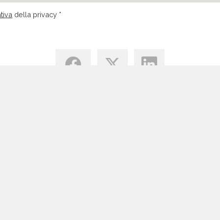
tiva
della privacy *
Centro di Conoscenza
Blog
Tutte le Risorse Email Marketing
Vantaggi Email Marketing
Permission Marketing