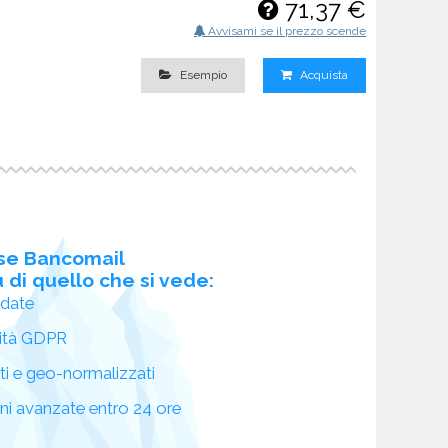
71,37 €
Avvisami se il prezzo scende
Esempio
Acquista
se Bancomail
 di quello che si vede:
idate
ità GDPR
ati e geo-normalizzati
oni avanzate entro 24 ore