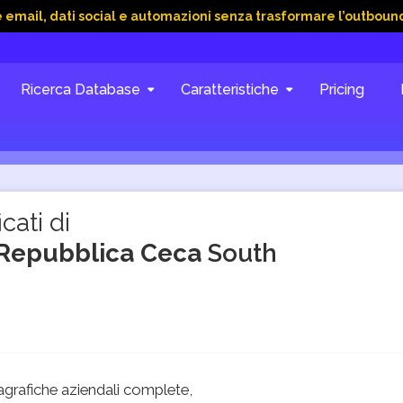
ati social e automazioni senza trasformare l’outbound in caos
Ricerca Database
Caratteristiche
Pricing
cati di
li Repubblica Ceca
South
grafiche aziendali complete,