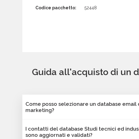
Codice pacchetto:
52448
Guida all'acquisto di un 
Come posso selezionare un database email di
marketing?
Puoi selezionare e acquistare i database dalla 
I contatti del database Studi tecnici ed indus
Bancomail. Troverai contatti B2B verificati di az
sono aggiornati e validati?
ed industriali - South Moravian. Tutti i contatti 