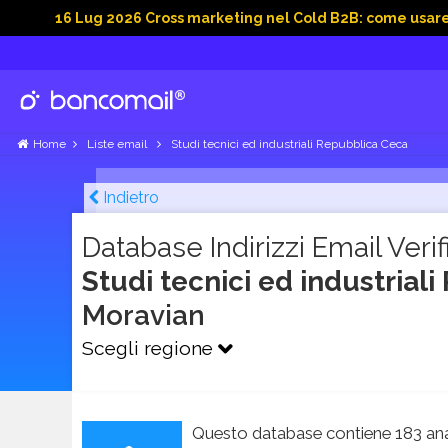
16 Lug 2026 Cross marketing nel Cold B2B: come usare email, d
Home
Liste email
Studi tecnici ed industriali Repubblica Ceca
Indietro
Database Indirizzi Email Verifi
Studi tecnici ed industria
Moravian
Scegli regione
Questo database contiene 183 ana