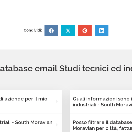
Condividi:
database email Studi tecnici ed in
 aziende per il mio
Quali informazioni sono 
industriali - South Morav
nostra piattaforma
Ogni contatto dei databas
triali - South Moravian
Posso filtrare il database
iende attive Studi tecnici
dati di contatto completi 
Moravian per città, fatt
includono l'indirizzo email
informazioni strategiche 