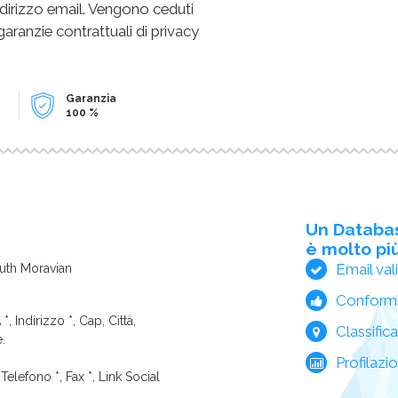
dirizzo email. Vengono ceduti
 garanzie contrattuali di privacy
Garanzia
100 %
Un Databa
è molto più
Email val
uth Moravian
Conform
*, Indirizzo *, Cap, Città,
Classific
e.
Profilazi
Telefono *, Fax *, Link Social