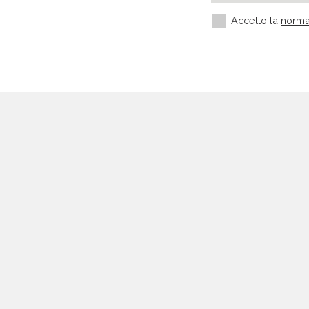
Accetto la
norma
Settori più richiesti
Settore manifatturiero
Edilizia e Costruzioni
HORECA
Medicina ed estetica