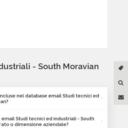
dustriali - South Moravian
incluse nel database email Studi tecnici ed
ian?
e Bancomail include sempre l'indirizzo email, i
 email Studi tecnici ed industriali - South
e la categorizzazione. Oltre a questi, le
urato o dimensione aziendale?
variano in base al database selezionato: potrai