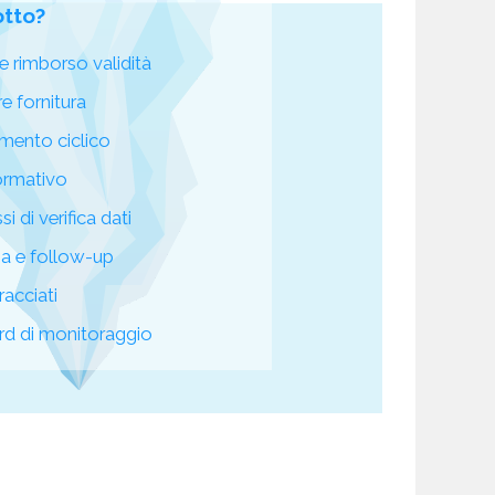
otto?
e rimborso validità
re fornitura
mento ciclico
ormativo
i di verifica dati
za e follow-up
racciati
d di monitoraggio