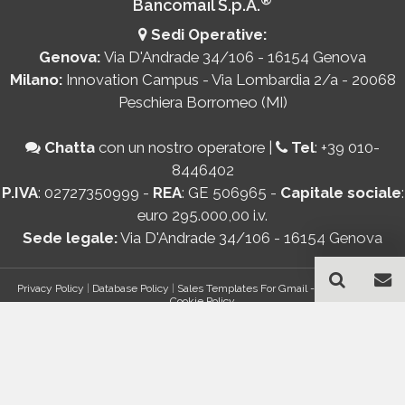
Bancomail S.p.A.
Sedi Operative:
Genova:
Via D'Andrade 34/106 - 16154 Genova
Milano:
Innovation Campus - Via Lombardia 2/a - 20068
Peschiera Borromeo (MI)
Chatta
con un nostro operatore
|
Tel
:
+39 010-
8446402
P.IVA
: 02727350999 -
REA
: GE 506965 -
Capitale sociale
:
euro 295.000,00 i.v.
Sede legale:
Via D'Andrade 34/106 - 16154 Genova
Privacy Policy
|
Database Policy
|
Sales Templates For Gmail - AddOn Policy
|
Cookie Policy
®
© Copyright 2026 Bancomail