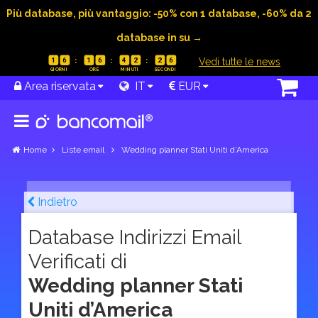
Più database, più vantaggio: -50% con 1 database, -60% da 2
database in su →
|
Vedi tutte le news
1
6
1
6
4
2
2
5
Area riservata
IT
EUR
Home
Liste email
Wedding planner Stati Uniti d’America
Indietro
Database Indirizzi Email
Verificati di
Wedding planner Stati
Uniti d’America