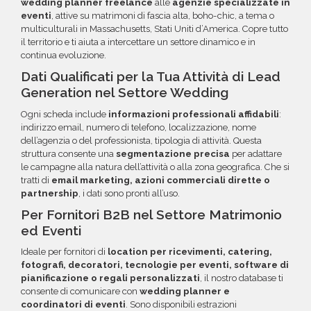
questa opzione.
wedding planner freelance
alle
agenzie specializzate in
eventi
, attive su matrimoni di fascia alta, boho-chic, a tema o
multiculturali in Massachusetts, Stati Uniti d’America. Copre tutto
il territorio e ti aiuta a intercettare un settore dinamico e in
continua evoluzione.
Dati Qualificati per la Tua Attività di Lead
Generation nel Settore Wedding
Ogni scheda include
informazioni professionali affidabili
:
indirizzo email, numero di telefono, localizzazione, nome
dell’agenzia o del professionista, tipologia di attività. Questa
struttura consente una
segmentazione precisa
per adattare
le campagne alla natura dell’attività o alla zona geografica. Che si
tratti di
email marketing, azioni commerciali dirette o
partnership
, i dati sono pronti all’uso.
Per Fornitori B2B nel Settore Matrimonio
ed Eventi
Ideale per fornitori di
location per ricevimenti, catering,
fotografi, decoratori, tecnologie per eventi, software di
pianificazione o regali personalizzati
, il nostro database ti
consente di comunicare con
wedding planner e
coordinatori di eventi
. Sono disponibili estrazioni