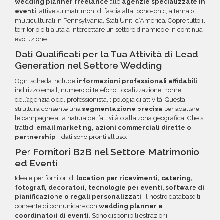
questa opzione.
wedding planner freelance
alle
agenzie specializzate in
eventi
, attive su matrimoni di fascia alta, boho-chic, a tema o
multiculturali in Pennsylvania, Stati Uniti d’America. Copre tutto il
territorio e ti aiuta a intercettare un settore dinamico e in continua
evoluzione.
Dati Qualificati per la Tua Attività di Lead
Generation nel Settore Wedding
Ogni scheda include
informazioni professionali affidabili
:
indirizzo email, numero di telefono, localizzazione, nome
dell’agenzia o del professionista, tipologia di attività. Questa
struttura consente una
segmentazione precisa
per adattare
le campagne alla natura dell’attività o alla zona geografica. Che si
tratti di
email marketing, azioni commerciali dirette o
partnership
, i dati sono pronti all’uso.
Per Fornitori B2B nel Settore Matrimonio
ed Eventi
Ideale per fornitori di
location per ricevimenti, catering,
fotografi, decoratori, tecnologie per eventi, software di
pianificazione o regali personalizzati
, il nostro database ti
consente di comunicare con
wedding planner e
coordinatori di eventi
. Sono disponibili estrazioni