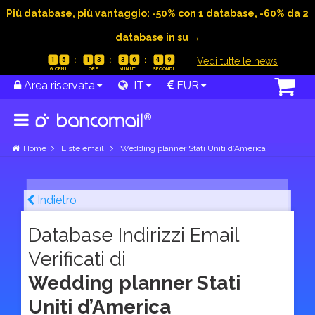
Più database, più vantaggio: -50% con 1 database, -60% da 2
database in su →
|
Vedi tutte le news
1
5
1
3
3
6
4
8
Area riservata
IT
EUR
Home
Liste email
Wedding planner Stati Uniti d’America
Indietro
Database Indirizzi Email
Verificati di
Wedding planner Stati
Uniti d’America