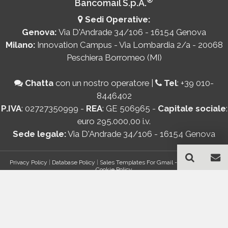
Bancomail S.p.A.
Sedi Operative:
Genova:
Via D'Andrade 34/106 - 16154 Genova
Milano:
Innovation Campus - Via Lombardia 2/a - 20068
Peschiera Borromeo (MI)
Chatta
con un nostro operatore
|
Tel
:
+39 010-
8446402
P.IVA
: 02727350999 -
REA
: GE 506965 -
Capitale sociale
:
euro 295.000,00 i.v.
Sede legale:
Via D'Andrade 34/106 - 16154 Genova
Privacy Policy
|
Database Policy
|
Sales Templates For Gmail - AddOn Policy
|
Cookie Policy
®
© Copyright 2026 Bancomail