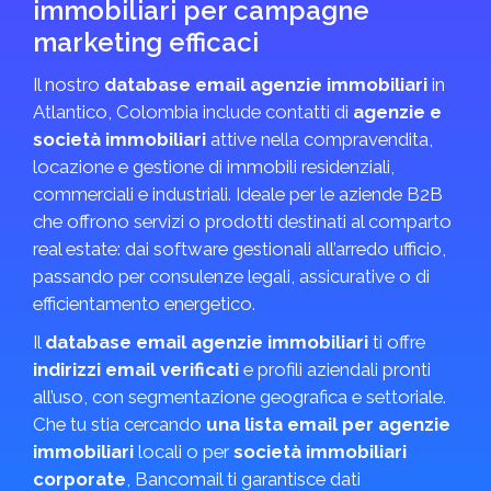
immobiliari per campagne
marketing efficaci
Il nostro
database email agenzie immobiliari
in
Atlantico, Colombia include contatti di
agenzie e
società immobiliari
attive nella compravendita,
locazione e gestione di immobili residenziali,
commerciali e industriali. Ideale per le aziende B2B
che offrono servizi o prodotti destinati al comparto
real estate: dai software gestionali all’arredo ufficio,
passando per consulenze legali, assicurative o di
efficientamento energetico.
Il
database email agenzie immobiliari
ti offre
indirizzi email verificati
e profili aziendali pronti
all’uso, con segmentazione geografica e settoriale.
Che tu stia cercando
una lista email per agenzie
immobiliari
locali o per
società immobiliari
corporate
, Bancomail ti garantisce dati