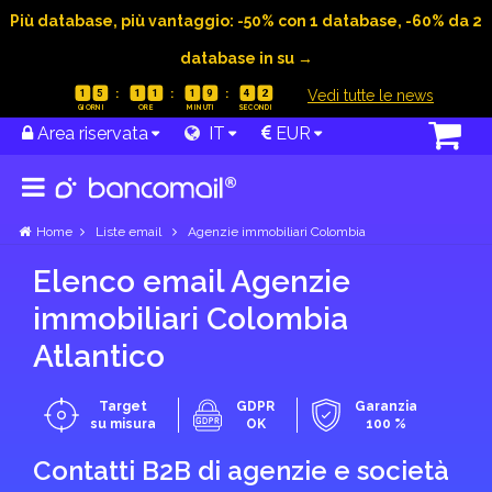
Più database, più vantaggio: -50% con 1 database, -60% da 2
database in su →
|
Vedi tutte le news
1
5
1
1
1
9
4
1
Area riservata
IT
EUR
Home
Liste email
Agenzie immobiliari Colombia
Elenco email Agenzie
immobiliari Colombia
Atlantico
Target
GDPR
Garanzia
su misura
OK
100 %
Contatti B2B di agenzie e società