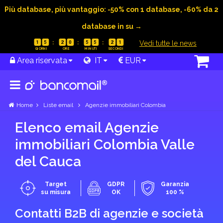
Più database, più vantaggio: -50% con 1 database, -60% da 2
database in su →
|
Vedi tutte le news
1
5
2
0
5
5
2
0
Area riservata
IT
EUR
Home
Liste email
Agenzie immobiliari Colombia
Elenco email Agenzie
immobiliari Colombia Valle
del Cauca
Target
GDPR
Garanzia
su misura
OK
100 %
Contatti B2B di agenzie e società