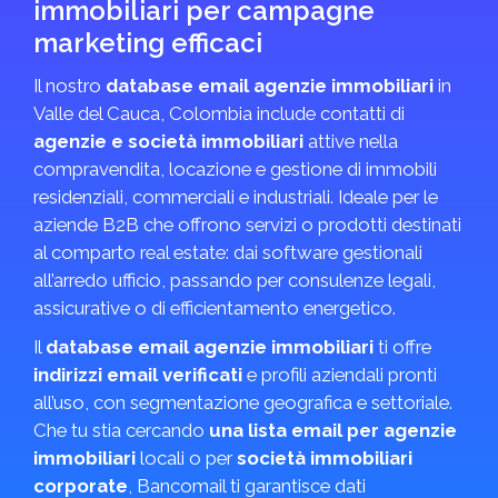
immobiliari per campagne
marketing efficaci
Il nostro
database email agenzie immobiliari
in
Valle del Cauca, Colombia include contatti di
agenzie e società immobiliari
attive nella
compravendita, locazione e gestione di immobili
residenziali, commerciali e industriali. Ideale per le
aziende B2B che offrono servizi o prodotti destinati
al comparto real estate: dai software gestionali
all’arredo ufficio, passando per consulenze legali,
assicurative o di efficientamento energetico.
Il
database email agenzie immobiliari
ti offre
indirizzi email verificati
e profili aziendali pronti
all’uso, con segmentazione geografica e settoriale.
Che tu stia cercando
una lista email per agenzie
immobiliari
locali o per
società immobiliari
corporate
, Bancomail ti garantisce dati