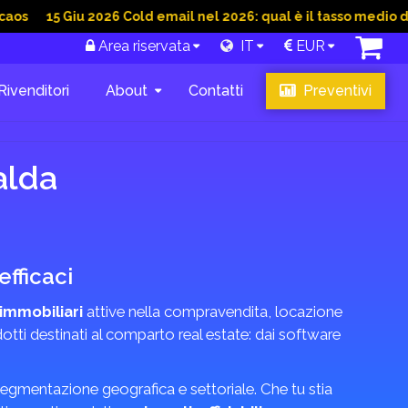
 Giu 2026 Cold email nel 2026: qual è il tasso medio di convers
Area riservata
IT
EUR
Rivenditori
About
Contatti
Preventivi
alda
fficaci
immobiliari
attive nella compravendita, locazione
dotti destinati al comparto real estate: dai software
n segmentazione geografica e settoriale. Che tu stia