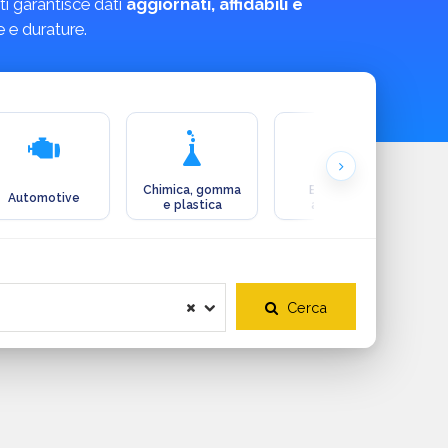
ti garantisce dati
aggiornati, affidabili e
e e durature.
Chimica, gomma
Ecologia e
Automotive
e plastica
ambiente
Cerca