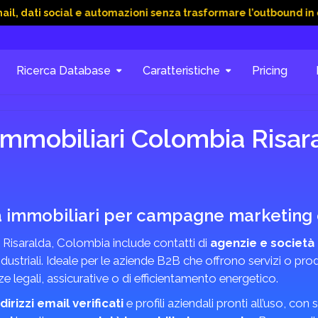
ocial e automazioni senza trasformare l’outbound in caos
15
Ricerca Database
Caratteristiche
Pricing
immobiliari Colombia Risar
à immobiliari per campagne marketing e
 Risaralda, Colombia include contatti di
agenzie e società 
ndustriali. Ideale per le aziende B2B che offrono servizi o pro
ze legali, assicurative o di efficientamento energetico.
ndirizzi email verificati
e profili aziendali pronti all’uso, co