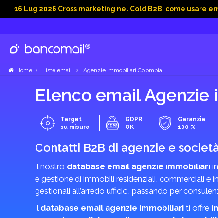
g 2026 Cross marketing nel Cold B2B: come usare email, dati s
Home
Liste email
Agenzie immobiliari Colombia
Elenco email Agenzie 
Target
GDPR
Garanzia
su misura
OK
100 %
Contatti B2B di agenzie e societ
Il nostro
database email agenzie immobiliari
in
e gestione di immobili residenziali, commerciali e i
gestionali all’arredo ufficio, passando per consulen
Il
database email agenzie immobiliari
ti offre
i