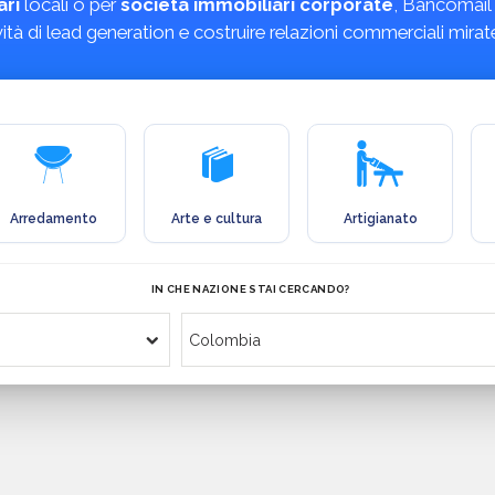
ari
locali o per
società immobiliari corporate
, Bancomail 
tività di lead generation e costruire relazioni commerciali mirat
Arredamento
Arte e cultura
Artigianato
IN CHE NAZIONE STAI CERCANDO?