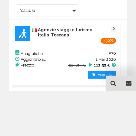
Toscana
Agenzie viaggi e turismo
Italia Toscana
-50%
576
Anagrafiche:
Aggiornato al:
1 Mar 2026
Prezzo:
224,64 €
112,32 €
Acquista
Guida all'acquisto di un
database email Agenzie
viaggi e turismo - Toscana