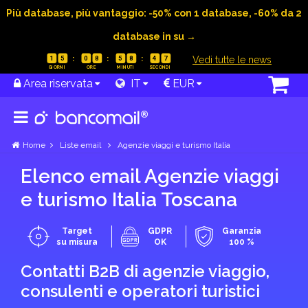
Più database, più vantaggio: -50% con 1 database, -60% da 2
database in su →
|
Vedi tutte le news
1
5
0
8
5
8
4
6
Area riservata
IT
EUR
Home
Liste email
Agenzie viaggi e turismo Italia
Elenco email Agenzie viaggi
e turismo Italia Toscana
Target
GDPR
Garanzia
su misura
OK
100 %
Contatti B2B di agenzie viaggio,
consulenti e operatori turistici