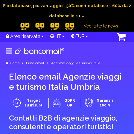
Più database, più vantaggio: -50% con 1 database, -60% da 2
database in su →
|
Vedi tutte le news
1
4
0
9
5
6
0
5
Area riservata
IT
EUR
Home
Liste email
Agenzie viaggi e turismo Italia
Elenco email Agenzie viaggi
e turismo Italia Umbria
Target
GDPR
Garanzia
su misura
OK
100 %
Contatti B2B di agenzie viaggio,
consulenti e operatori turistici