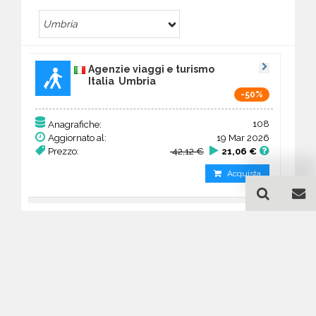
Umbria
Agenzie viaggi e turismo
Italia Umbria
-50%
108
Anagrafiche:
Aggiornato al:
19 Mar 2026
Prezzo:
42,12 €
21,06 €
Acquista
Guida all'acquisto di un
database email Agenzie
viaggi e turismo - Umbria