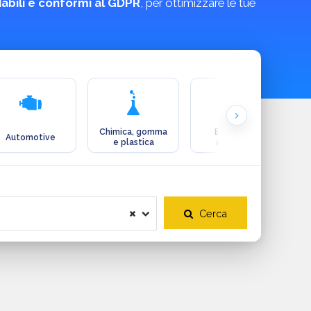
idabili e conformi al GDPR
, per ottimizzare le tue
Chimica, gomma
Ecologia e
Automotive
e plastica
ambiente
Cerca