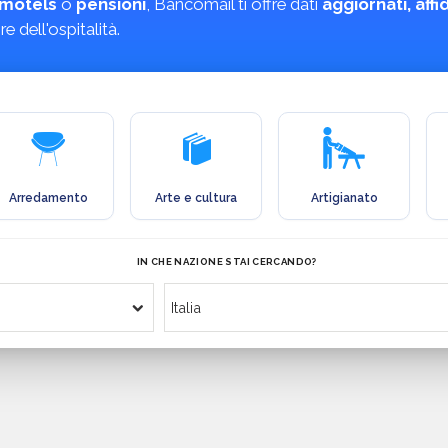
motels
o
pensioni
, Bancomail ti offre dati
aggiornati, aff
 dell'ospitalità.
Arredamento
Arte e cultura
Artigianato
IN CHE NAZIONE STAI CERCANDO?