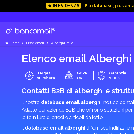
★ IN EVIDENZA
Più database, più vant
Home
Liste email
Alberghi Italia
Elenco email Alberghi 
Target
GDPR
Garanzia
su misura
OK
100 %
Contatti B2B di alberghi e struttu
Il nostro
database email alberghi
include contat
Adatto per aziende B2B che offrono soluzioni per l'
la fornitura di arredi e articoli da letto.
Il
database email alberghi
ti fornisce indirizzi em