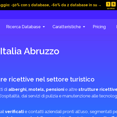
1
5
aggio: -50% con 1 database, -60% da 2 database in su →
Ricerca Database
Caratteristiche
Pricing
Italia Abruzzo
re ricettive nel settore turistico
ti di
alberghi, motels, pensioni
e altre
strutture ricettiv
ospitalità, dai servizi di pulizia e manutenzione alle tecnolo
ail
verificati
e contatti aziendali pronti all'uso, segmentati pe