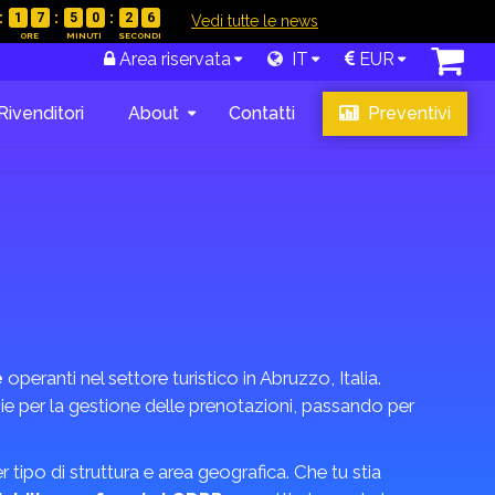
1
7
5
0
2
5
|
Vedi tutte le news
Area riservata
IT
EUR
Rivenditori
About
Contatti
Preventivi
e
operanti nel settore turistico in Abruzzo, Italia.
gie per la gestione delle prenotazioni, passando per
r tipo di struttura e area geografica. Che tu stia