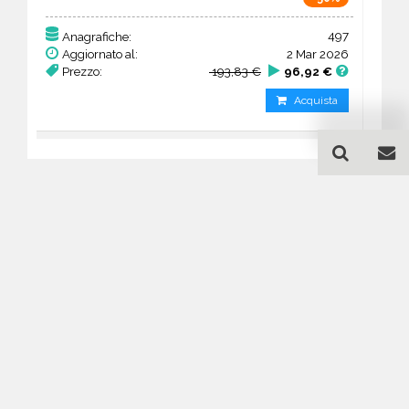
497
Anagrafiche:
Aggiornato al:
2 Mar 2026
Prezzo:
193,83 €
96,92 €
Acquista
Guida all'acquisto di un
database email Alberghi -
Umbria
Come posso selezionare un database
email di aziende per il mio
marketing?