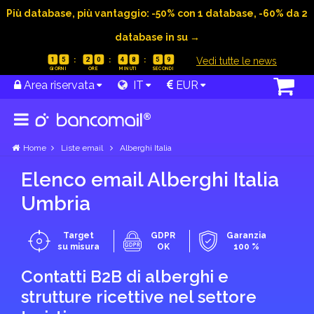
Più database, più vantaggio: -50% con 1 database, -60% da 2
database in su →
|
Vedi tutte le news
1
5
2
0
4
8
5
8
Area riservata
IT
EUR
Home
Liste email
Alberghi Italia
Elenco email Alberghi Italia
Umbria
Target
GDPR
Garanzia
su misura
OK
100 %
Contatti B2B di alberghi e
strutture ricettive nel settore