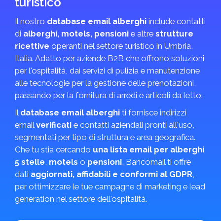
turistico
Il nostro
database email alberghi
include contatti
di
alberghi, motels, pensioni
e altre
strutture
ricettive
operanti nel settore turistico in Umbria,
Italia. Adatto per aziende B2B che offrono soluzioni
per l'ospitalità, dai servizi di pulizia e manutenzione
alle tecnologie per la gestione delle prenotazioni,
passando per la fornitura di arredi e articoli da letto.
Il
database email alberghi
ti fornisce indirizzi
email
verificati
e contatti aziendali pronti all'uso,
segmentati per tipo di struttura e area geografica.
Che tu stia cercando
una lista email per alberghi
5 stelle
,
motels
o
pensioni
, Bancomail ti offre
dati
aggiornati, affidabili e conformi al GDPR
,
per ottimizzare le tue campagne di marketing e lead
generation nel settore dell'ospitalità.