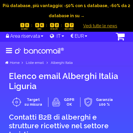
Più database, più vantaggio: -50% con 1 database, -60% da 2
database in su →
|
Vedi tutte le news
1
3
0
4
5
2
0
6
Area riservata
IT
EUR
Home
Liste email
Alberghi Italia
Elenco email Alberghi Italia
Liguria
Target
GDPR
Garanzia
su misura
OK
100 %
Contatti B2B di alberghi e
strutture ricettive nel settore