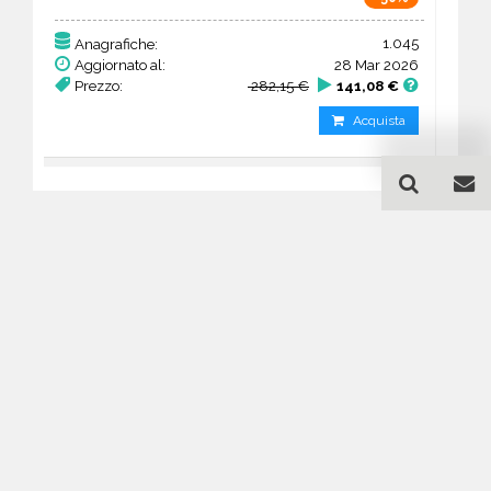
1.045
Anagrafiche:
Aggiornato al:
28 Mar 2026
Prezzo:
282,15 €
141,08 €
Acquista
Guida all'acquisto di un
database email Alberghi -
Liguria
Come posso selezionare un database
email di aziende per il mio
marketing?