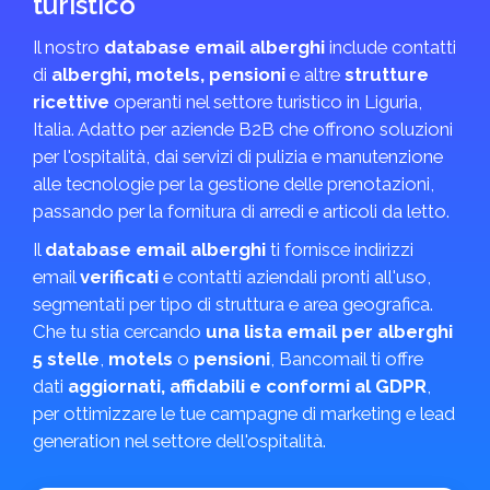
turistico
Il nostro
database email alberghi
include contatti
di
alberghi, motels, pensioni
e altre
strutture
ricettive
operanti nel settore turistico in Liguria,
Italia. Adatto per aziende B2B che offrono soluzioni
per l'ospitalità, dai servizi di pulizia e manutenzione
alle tecnologie per la gestione delle prenotazioni,
passando per la fornitura di arredi e articoli da letto.
Il
database email alberghi
ti fornisce indirizzi
email
verificati
e contatti aziendali pronti all'uso,
segmentati per tipo di struttura e area geografica.
Che tu stia cercando
una lista email per alberghi
5 stelle
,
motels
o
pensioni
, Bancomail ti offre
dati
aggiornati, affidabili e conformi al GDPR
,
per ottimizzare le tue campagne di marketing e lead
generation nel settore dell'ospitalità.