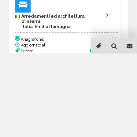
Arredamenti ed architettura
d’interni
Italia Emilia Romagna
88
Anagrafiche:
Aggiornato al:
26 Mar 2026
Prezzo:
34,32 €
Acquista
Guida all'acquisto di un
database email
Arredamenti ed architettura
d’interni - Emilia Romagna