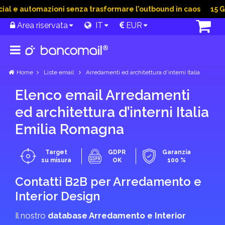
 e automazioni senza trasformare l’outbound in caos
15 Giu 
Area riservata
IT
EUR
Home
Liste email
Arredamenti ed architettura d’interni Italia
Elenco email Arredamenti
ed architettura d’interni Italia
Emilia Romagna
Target
GDPR
Garanzia
su misura
OK
100 %
Contatti B2B per Arredamento e
Interior Design
Il nostro
database Arredamento e Interior