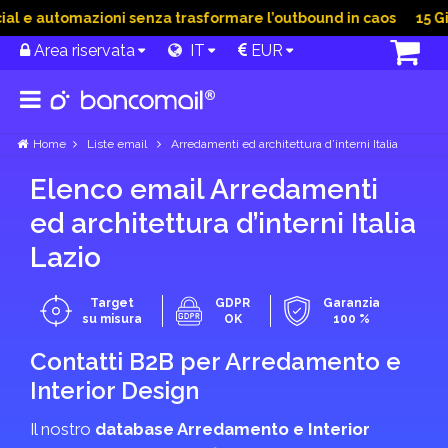
 e automazioni senza trasformare l’outbound in caos
15 Giu 2
Area riservata
IT
EUR
Home
Liste email
Arredamenti ed architettura d’interni Italia
Elenco email Arredamenti
ed architettura d’interni Italia
Lazio
Target
GDPR
Garanzia
su misura
OK
100 %
Contatti B2B per Arredamento e
Interior Design
Il nostro
database Arredamento e Interior