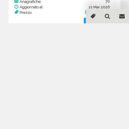
70
Anagrafiche:
Aggiornato al:
21 Mar 2026
Prezzo:
27,30 €
Acquista
Guida all'acquisto di un
database email
Arredamenti ed architettura
d’interni - Lazio
Come posso selezionare un database
email di aziende per il mio
marketing?