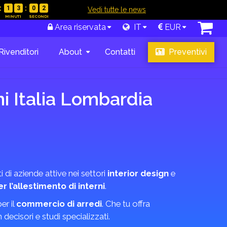
1
3
0
0
|
Vedi tutte le news
Area riservata
IT
EUR
Rivenditori
About
Contatti
Preventivi
i Italia Lombardia
i di aziende attive nei settori
interior design
e
r l’allestimento di interni
.
er il
commercio di arredi
. Che tu offra
 decisori e studi specializzati.