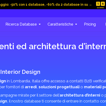
1
6
aggio: -50% con 1 database, -60% da 2 database in su →
Ricerca Database
Caratteristiche
Pricing
ti ed architettura d’intern
Interior Design
ign
in Lombardia, Italia offre accesso a contatti B2B verificat
er fornitori di
arredi
,
soluzioni progettuali
o
materiali pe
campagne mirate per il settore dell’
architettura d’interni
o p
sign
, il nostro database ti consente di entrare in contatto con