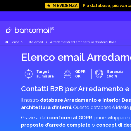
★ IN EVIDENZA
Più database, più vant
Home
Liste email
Arredamenti ed architettura d’interni Italia
Elenco email Arredamen
Target
GDPR
Garanzia
su misura
OK
100 %
Contatti B2B per Arredamento e 
Il nostro
database Arredamento e Interior Des
architettura d’interni
. Questo database è ideale p
Grazie a dati
conformi al GDPR
, puoi sviluppare 
proposte d’arredo complete
o
concept di de