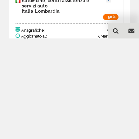
Autofficine, centri assistenza e
servizi auto
Italia Lombardia
-50%
2.860
Anagrafiche:
Aggiornato al:
5 Mar 2026
Prezzo:
772,20 €
386,10 €
Acquista
Guida all'acquisto di un
database email Autofficine,
centri assistenza e servizi
auto - Lombardia