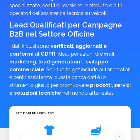
specializzate, centri di revisione, elettrauto o altri
operatori dell’assistenza tecnica su veicoli.
Lead Qualificati per Campagne
B2B nel Settore Officine
I dati inclusi sono
verificati, aggiornati e
conformi al GDPR
, ideali per azioni di
email
marketing
,
lead generation
o
sviluppo
commerciale
. Se il tuo target include autoriparatori
e centri assistenza, questa banca dati è lo
strumento giusto per promuovere
prodotti, servizi
e soluzioni tecniche
nel mondo after-sales.
SETTORI PIÙ RICHIESTI