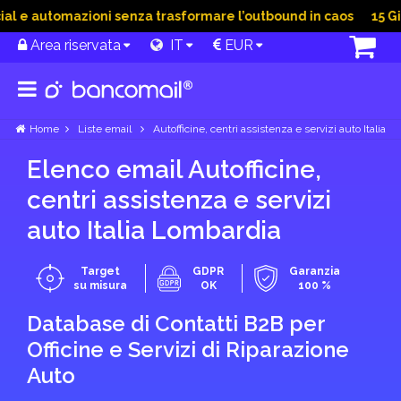
e automazioni senza trasformare l’outbound in caos
15 Giu 2
Area riservata
IT
EUR
Home
Liste email
Autofficine, centri assistenza e servizi auto Italia
Elenco email Autofficine,
centri assistenza e servizi
auto Italia Lombardia
Target
GDPR
Garanzia
su misura
OK
100 %
Database di Contatti B2B per
Officine e Servizi di Riparazione
Auto