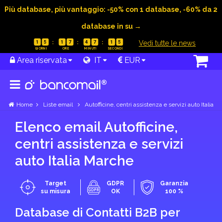
Più database, più vantaggio: -50% con 1 database, -60% da 2
database in su →
|
Vedi tutte le news
1
5
1
7
4
7
1
4
Area riservata
IT
EUR
Home
Liste email
Autofficine, centri assistenza e servizi auto Italia
Elenco email Autofficine,
centri assistenza e servizi
auto Italia Marche
Target
GDPR
Garanzia
su misura
OK
100 %
Database di Contatti B2B per