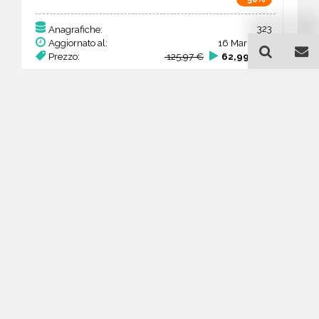
323
Anagrafiche:
Aggiornato al:
16 Mar 2026
Prezzo:
125,97 €
62,99 €
Acquista
Guida all'acquisto di un
database email Autofficine,
centri assistenza e servizi
auto - Marche
Come posso selezionare un database
email di aziende per il mio