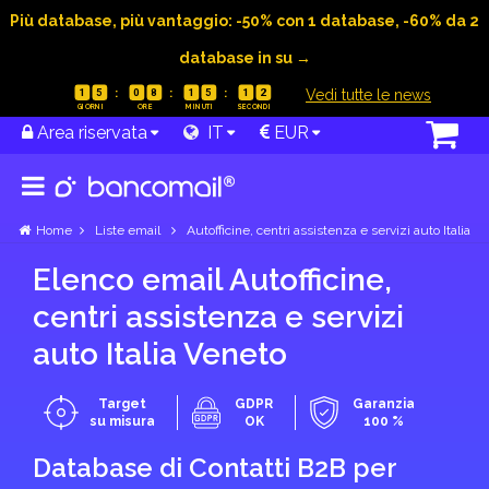
Più database, più vantaggio: -50% con 1 database, -60% da 2
database in su →
|
Vedi tutte le news
1
5
0
8
1
5
1
1
Area riservata
IT
EUR
Home
Liste email
Autofficine, centri assistenza e servizi auto Italia
Elenco email Autofficine,
centri assistenza e servizi
auto Italia Veneto
Target
GDPR
Garanzia
su misura
OK
100 %
Database di Contatti B2B per