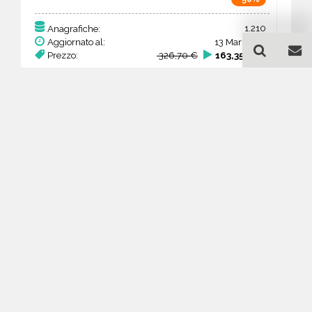
1.210
Anagrafiche:
Aggiornato al:
13 Mar 2026
Prezzo:
326,70 €
163,35 €
Acquista
Guida all'acquisto di un
database email Autofficine,
centri assistenza e servizi
auto - Veneto
Come posso selezionare un database
email di aziende per il mio