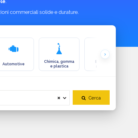
le
.
zioni commerciali solide e durature.
Chimica, gomma
Ecologia e
Automotive
e plastica
ambiente
Cerca