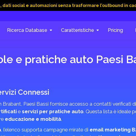
al e automazioni senza trasformare l’outbound in caos
15 Gi
Ricerca Database
Caratteristiche
Pricing
le e pratiche auto Paesi B
rvizi Connessi
 Brabant, Paesi Bassi fornisce accesso a contatti verificati d
tificati
e
servizi per pratiche auto
. Questa lista è ideale pe
ore
educazione e mobilità
.
a
, l’elenco supporta campagne mirate di
email marketing B