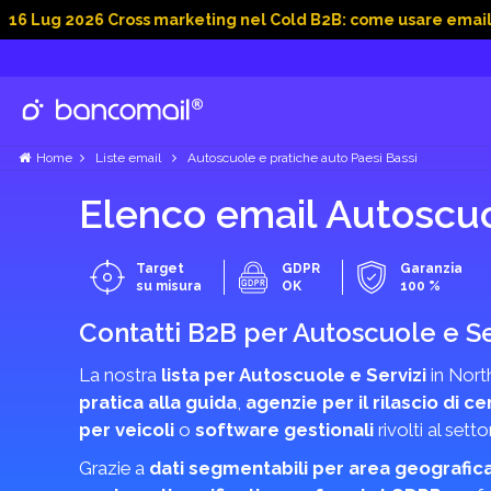
026 Cross marketing nel Cold B2B: come usare email, dati soci
Home
Liste email
Autoscuole e pratiche auto Paesi Bassi
Elenco email Autoscuo
Target
GDPR
Garanzia
su misura
OK
100 %
Contatti B2B per Autoscuole e Se
La nostra
lista per Autoscuole e Servizi
in North
pratica alla guida
,
agenzie per il rilascio di cer
per veicoli
o
software gestionali
rivolti al sett
Grazie a
dati segmentabili per area geografic