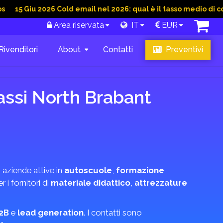
u 2026 Cold email nel 2026: qual è il tasso medio di conversion
Area riservata
IT
EUR
Rivenditori
About
Contatti
Preventivi
assi North Brabant
i aziende attive in
autoscuole
,
formazione
r i fornitori di
materiale didattico
,
attrezzature
2B
e
lead generation
. I contatti sono