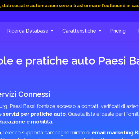
al e automazioni senza trasformare l’outbound in caos
15 Gi
Ricerca Database
Caratteristiche
Pricing
le e pratiche auto Paesi B
rvizi Connessi
rg, Paesi Bassi fornisce accesso a contatti verificati di azien
e
servizi per pratiche auto
. Questa lista è ideale per i fornit
ducazione e mobilità
.
a
, l’elenco supporta campagne mirate di
email marketing B