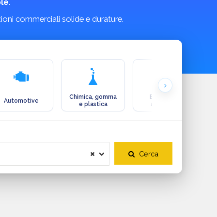
le
.
zioni commerciali solide e durature.
Chimica, gomma
Ecologia e
Automotive
e plastica
ambiente
Cerca