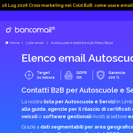
026 Cross marketing nel Cold B2B: come usare email, dati soci
Home
Liste email
Autoscuole e pratiche auto Paesi Bassi
Elenco email Autoscuo
Target
GDPR
Garanzia
su misura
OK
100 %
Contatti B2B per Autoscuole e Se
La nostra
lista per Autoscuole e Servizi
in Limbu
alla guida
,
agenzie per il rilascio di certificati
veicoli
o
software gestionali
rivolti al settore
e
Grazie a
dati segmentabili per area geografic