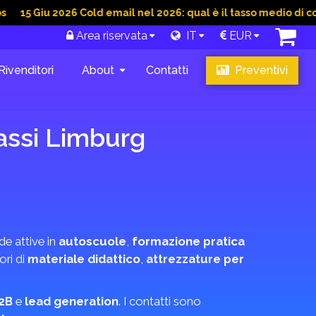
u 2026 Cold email nel 2026: qual è il tasso medio di conversion
Area riservata
IT
EUR
Rivenditori
About
Contatti
Preventivi
assi Limburg
de attive in
autoscuole
,
formazione pratica
ori di
materiale didattico
,
attrezzature per
2B
e
lead generation
. I contatti sono