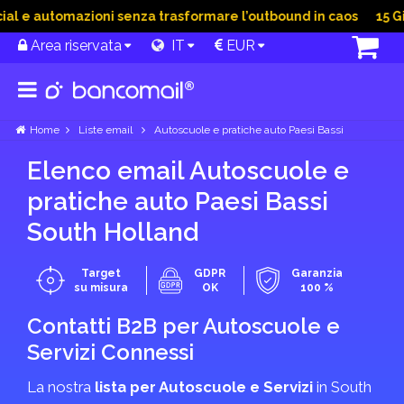
l e automazioni senza trasformare l’outbound in caos
15 Giu 
Area riservata
IT
EUR
Home
Liste email
Autoscuole e pratiche auto Paesi Bassi
Elenco email Autoscuole e
pratiche auto Paesi Bassi
South Holland
Target
GDPR
Garanzia
su misura
OK
100 %
Contatti B2B per Autoscuole e
Servizi Connessi
La nostra
lista per Autoscuole e Servizi
in South