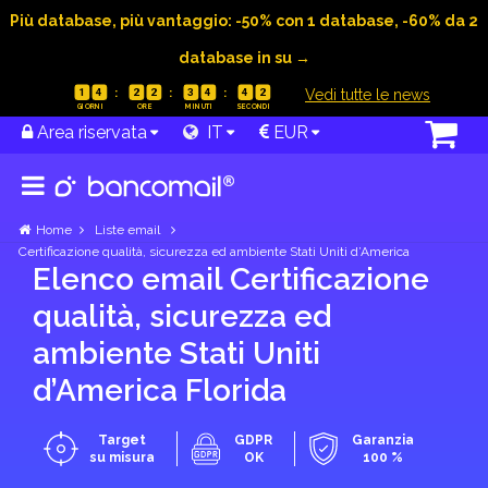
Più database, più vantaggio: -50% con 1 database, -60% da 2
database in su →
|
Vedi tutte le news
1
4
2
2
3
4
4
1
Area riservata
IT
EUR
Home
Liste email
Certificazione qualità, sicurezza ed ambiente Stati Uniti d’America
Elenco email Certificazione
qualità, sicurezza ed
ambiente Stati Uniti
d’America Florida
Target
GDPR
Garanzia
su misura
OK
100 %