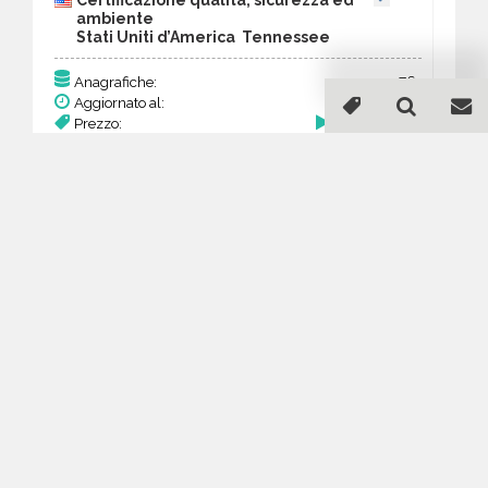
ambiente
Stati Uniti d’America Tennessee
76
Anagrafiche:
Aggiornato al:
1 Mar 2026
Prezzo:
29,64 €
Acquista
Guida all'acquisto di un
database email
Certificazione qualità,
sicurezza ed ambiente -
Tennessee