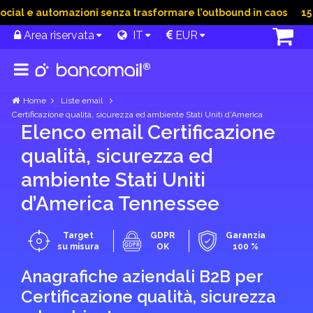
al e automazioni senza trasformare l’outbound in caos
15 Giu
Area riservata
IT
EUR
Home
Liste email
Certificazione qualità, sicurezza ed ambiente Stati Uniti d’America
Elenco email Certificazione
qualità, sicurezza ed
ambiente Stati Uniti
d’America Tennessee
Target
GDPR
Garanzia
su misura
OK
100 %
Anagrafiche aziendali B2B per
Certificazione qualità, sicurezza