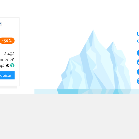
-50%
2.492
ar 2026
42 €
quista