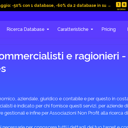
1
6
aggio: -50% con 1 database, -60% da 2 database in su →
Ricerca Database
Caratteristiche
Pricing
mmercialisti e ragionieri -
es
omico, aziendale, giuridico e contabile e per questo in costan
listi è indicato per chi fornisce questi servizi, per aziende di
 gestionali e infine per Associazioni Non Profit alla ricerca d
 necessarie per conoscere tutti i dettagli del tuo target e c