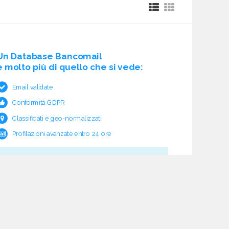
Un Database Bancomail
è molto più di quello che si vede:
Email validate
Conformità GDPR
Classificati e geo-normalizzati
Profilazioni avanzate entro 24 ore
Cosa c'è sotto?
Garanzia e rimborso validità
Verifica pre fornitura
Aggiornamento ciclico