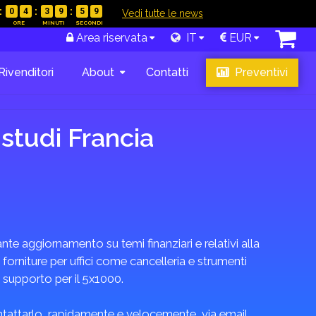
0
4
3
9
5
8
|
Vedi tutte le news
Area riservata
IT
EUR
Rivenditori
About
Contatti
Preventivi
 studi Francia
te aggiornamento su temi finanziari e relativi alla
 forniture per uffici come cancelleria e strumenti
i supporto per il 5x1000.
ontattarlo, rapidamente e velocemente, via email,