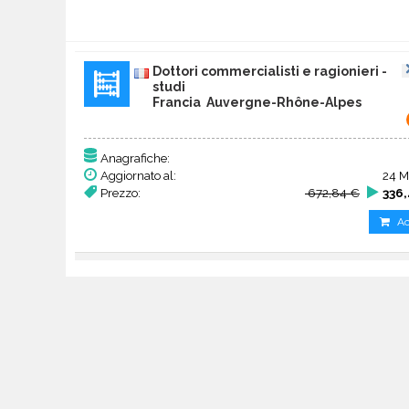
Dottori commercialisti e ragionieri -
studi
Francia Auvergne-Rhône-Alpes
Anagrafiche:
Aggiornato al:
24 M
Prezzo:
672,84 €
336,
Ac