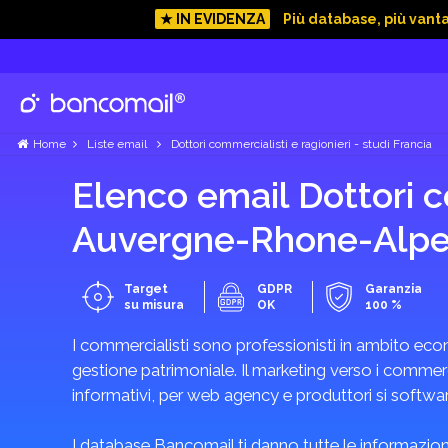
★ IN EVIDENZA
Più database, più vant
Home
Liste email
Dottori commercialisti e ragionieri - studi Francia
Elenco email Dottori co
Auvergne-Rhone-Alp
Target
GDPR
Garanzia
su misura
OK
100 %
I commercialisti sono professionisti in ambito econ
gestione patrimoniale. Il marketing verso i commercia
informativi, per web agency e produttori si software
I database Bancomail ti danno tutte le informazioni