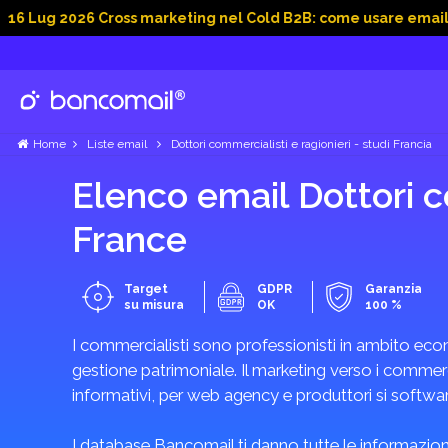
026 Cross marketing nel Cold B2B: come usare email, dati soci
Home
Liste email
Dottori commercialisti e ragionieri - studi Francia
Elenco email Dottori co
France
Target
GDPR
Garanzia
su misura
OK
100 %
I commercialisti sono professionisti in ambito econ
gestione patrimoniale. Il marketing verso i commercia
informativi, per web agency e produttori si software
I database Bancomail ti danno tutte le informazioni