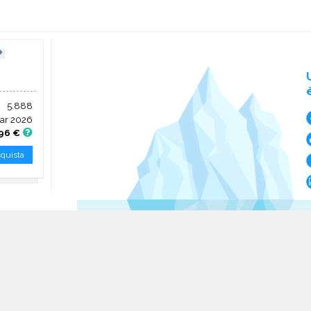
5.888
ar 2026
,96 €
quista