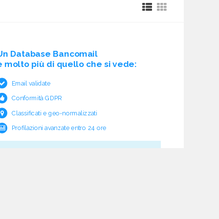
Un Database Bancomail
è molto più di quello che si vede:
Email validate
Conformità GDPR
Classificati e geo-normalizzati
Profilazioni avanzate entro 24 ore
Cosa c'è sotto?
Garanzia e rimborso validità
Verifica pre fornitura
Aggiornamento ciclico