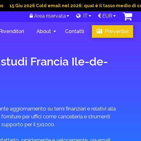
u 2026 Cold email nel 2026: qual è il tasso medio di conversion
Area riservata
IT
EUR
Rivenditori
About
Contatti
Preventivi
 studi Francia Ile-de-
te aggiornamento su temi finanziari e relativi alla
 forniture per uffici come cancelleria e strumenti
i supporto per il 5x1000.
ontattarlo, rapidamente e velocemente, via email,