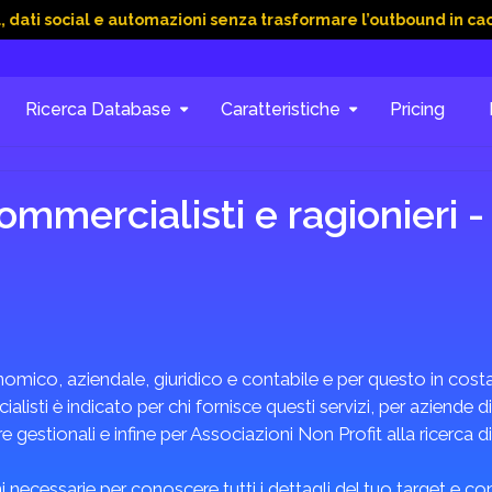
al e automazioni senza trasformare l’outbound in caos
15 Gi
Ricerca Database
Caratteristiche
Pricing
mmercialisti e ragionieri -
omico, aziendale, giuridico e contabile e per questo in costan
listi è indicato per chi fornisce questi servizi, per aziende di
 gestionali e infine per Associazioni Non Profit alla ricerca d
 necessarie per conoscere tutti i dettagli del tuo target e c