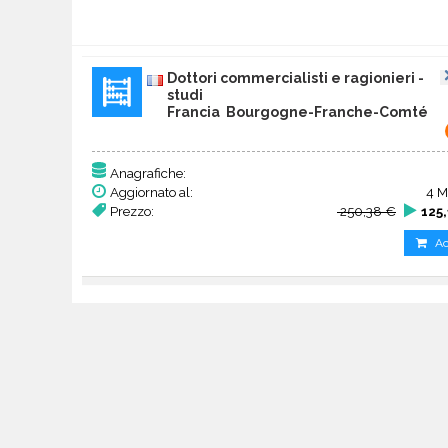
Dottori commercialisti e ragionieri -
studi
Francia Bourgogne-Franche-Comté
Anagrafiche:
Aggiornato al:
4 M
Prezzo:
250,38 €
125
Ac