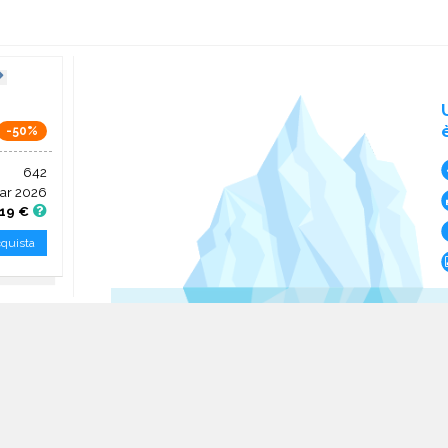
-50%
642
ar 2026
,19 €
quista