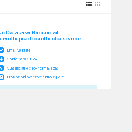
Un Database Bancomail
è molto più di quello che si vede:
Email validate
Conformità GDPR
Classificati e geo-normalizzati
Profilazioni avanzate entro 24 ore
Cosa c'è sotto?
Garanzia e rimborso validità
Verifica pre fornitura
Aggiornamento ciclico