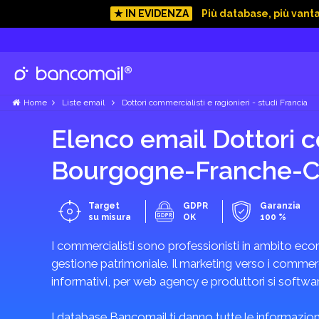
★ IN EVIDENZA
Più database, più vant
Home
Liste email
Dottori commercialisti e ragionieri - studi Francia
Elenco email Dottori co
Bourgogne-Franche-
Target
GDPR
Garanzia
su misura
OK
100 %
I commercialisti sono professionisti in ambito econ
gestione patrimoniale. Il marketing verso i commercia
informativi, per web agency e produttori si software
I database Bancomail ti danno tutte le informazioni