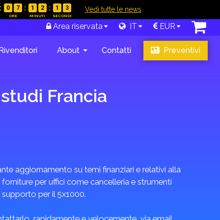
0
7
1
2
1
2
|
Vedi tutte le news
Area riservata
IT
EUR
Rivenditori
About
Contatti
Preventivi
 studi Francia
te aggiornamento su temi finanziari e relativi alla
 forniture per uffici come cancelleria e strumenti
i supporto per il 5x1000.
ontattarlo, rapidamente e velocemente, via email,