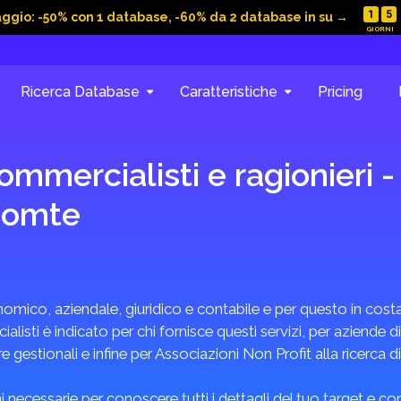
1
5
aggio: -50% con 1 database, -60% da 2 database in su →
Ricerca Database
Caratteristiche
Pricing
mmercialisti e ragionieri -
Comte
omico, aziendale, giuridico e contabile e per questo in costan
listi è indicato per chi fornisce questi servizi, per aziende di
 gestionali e infine per Associazioni Non Profit alla ricerca d
 necessarie per conoscere tutti i dettagli del tuo target e c