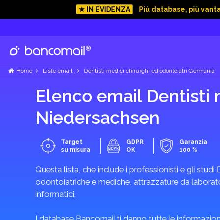
★ IN EVIDENZA
Più database, più vant
Home
Liste email
Dentisti medici chirurghi ed odontoiatri Germania
Elenco email Dentisti 
Niedersachsen
Target
GDPR
Garanzia
su misura
OK
100 %
Questa lista, che include i professionisti e gli studi 
odontoiatriche e mediche, attrazzature da laboratori
informatici.
I database Bancomail ti danno tutte le informazioni