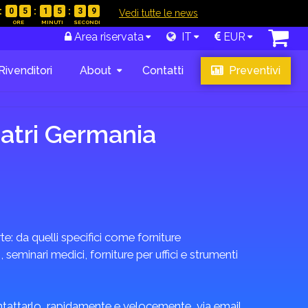
0
5
1
5
3
8
|
Vedi tutte le news
Area riservata
IT
EUR
Rivenditori
About
Contatti
Preventivi
iatri Germania
rte: da quelli specifici come forniture
seminari medici, forniture per uffici e strumenti
ontattarlo, rapidamente e velocemente, via email,