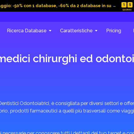
1
5
aggio: -50% con 1 database, -60% da 2 database in su →
Ricerca Database
Caratteristiche
Pricing
medici chirurghi ed odonto
Dentistici Odontoiatrici, è consigliata per diversi settori e offe
o, prodotti farmaceutici a quelli più trasversali come viaggi, 
 necessarie per conoscere tutti i dettagli del tuo target e c