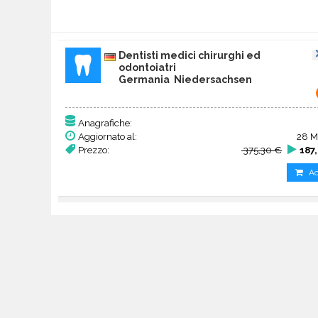
Dentisti medici chirurghi ed
odontoiatri
Germania Niedersachsen
Anagrafiche:
Aggiornato al:
28 M
Prezzo:
375,30 €
187
Ac