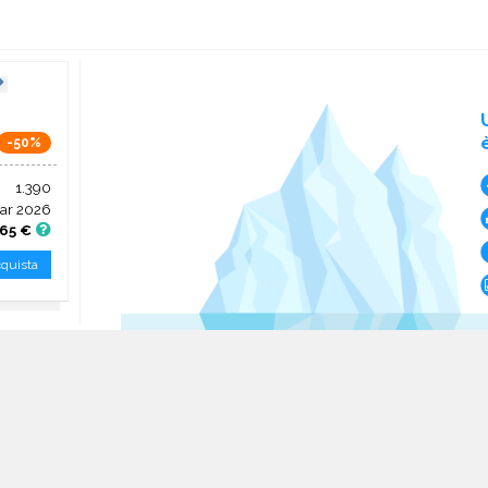
-50%
1.390
ar 2026
,65 €
quista