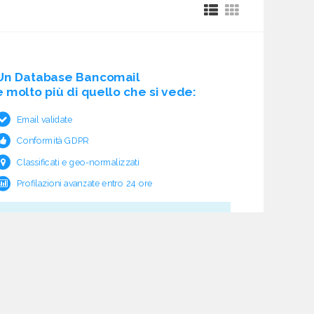
Un Database Bancomail
è molto più di quello che si vede:
Email validate
Conformità GDPR
Classificati e geo-normalizzati
Profilazioni avanzate entro 24 ore
Cosa c'è sotto?
Garanzia e rimborso validità
Verifica pre fornitura
Aggiornamento ciclico