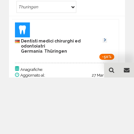
Thuringen
Dentisti medici chirurghi ed
odontoiatri
Germania Thüringen
-50%
283
Anagrafiche:
Aggiornato al:
27 Mar 2026
Prezzo:
110,37 €
55,19 €
Acquista
Guida all'acquisto di un