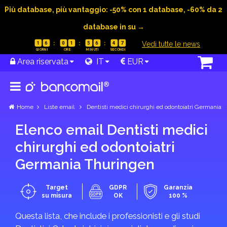
Più database, più vantaggio: -50% con 1 database, -60% da 2
database in su →
|
Vedi tutte le news
1
6
0
1
5
6
4
7
Area riservata
IT
EUR
Home
Liste email
Dentisti medici chirurghi ed odontoiatri Germania
Elenco email Dentisti medici
chirurghi ed odontoiatri
Germania Thuringen
Target
GDPR
Garanzia
su misura
OK
100 %
Questa lista, che include i professionisti e gli studi