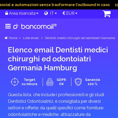
ial e automazioni senza trasformare l’outbound in caos
15 G
Area riservata
IT
EUR
Home
Liste email
Dentisti medici chirurghi ed odontoiatri Germania
Elenco email Dentisti medici
chirurghi ed odontoiatri
Germania Hamburg
Target
GDPR
Garanzia
su misura
OK
100 %
Questa lista, che include i professionisti e gli studi
Dentistici Odontoiatrici, è consigliata per diversi
settori e offerte: da quelli specifici come forniture
odontoiatriche e mediche, attrazzature da