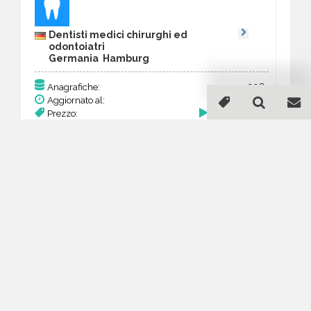
Dentisti medici chirurghi ed
odontoiatri
Germania Hamburg
308
Anagrafiche:
Aggiornato al:
4 Mar 2026
Prezzo:
120,12 €
Acquista
Guida all'acquisto di un
database email Dentisti
medici chirurghi ed
odontoiatri - Hamburg