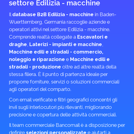
settore Edilizia - macchine
Il
database B2B Edilizia - macchine
in Baden-
Wuerttemberg, Germania raccoglie aziende e
operatori attivi nel settore Edilizia - macchine.
Comprende realtà collegate a
Escavatori e
draghe
,
Laterizi - impianti e macchine
,
Macchine edili e stradali - commercio,
noleggio e riparazione
e
Macchine edili e
stradali - produzione
oltre ad altre realtà della
stessa filiera. È il punto di partenza ideale per
proporre forniture, servizi o soluzioni commerciali
agli operatori del comparto.
Con email verificate e filtri geografici concentri gli
invii sugli interlocutori più rilevanti, migliorando
precisione e copertura delle attività commerciali.
Il team commerciale Bancomail è a disposizione per
definire
selezioni personalizzate
e aiutarti a