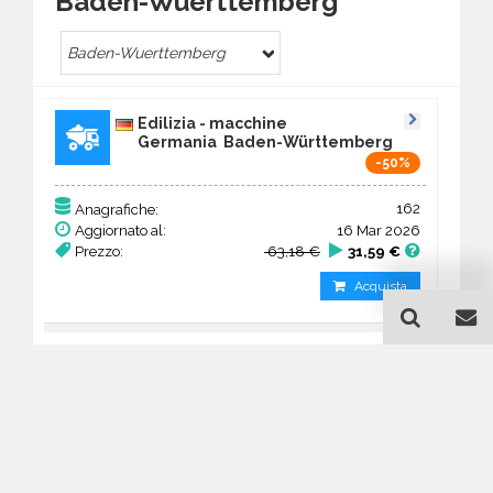
Baden-Wuerttemberg
Baden-Wuerttemberg
Edilizia - macchine
Germania Baden-Württemberg
-50%
162
Anagrafiche:
Aggiornato al:
16 Mar 2026
Prezzo:
63,18 €
31,59 €
Acquista
Guida all'acquisto di un
database email Edilizia -
macchine - Baden-