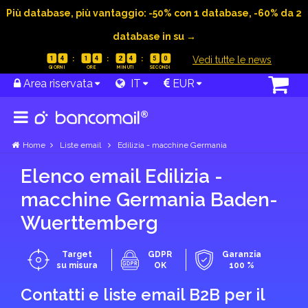
Più database, più vantaggio: -50% con 1 database, -60% da 2
database in su →
|
Vedi tutte le news
1
4
1
4
2
4
4
9
Area riservata
IT
EUR
Home
Liste email
Edilizia - macchine Germania
Elenco email Edilizia -
macchine Germania Baden-
Wuerttemberg
Target
GDPR
Garanzia
su misura
OK
100 %
Contatti e liste email B2B per il