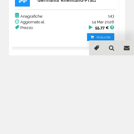
Germania Rheinland-Pfalz
143
Anagrafiche:
Aggiornato al:
14 Mar 2026
Prezzo:
55,77 €
Acquista
Guida all'acquisto di un
database email Edilizia -
macchine - Rheinland-Pfalz
Come posso selezionare un database
email di aziende per il mio
marketing?