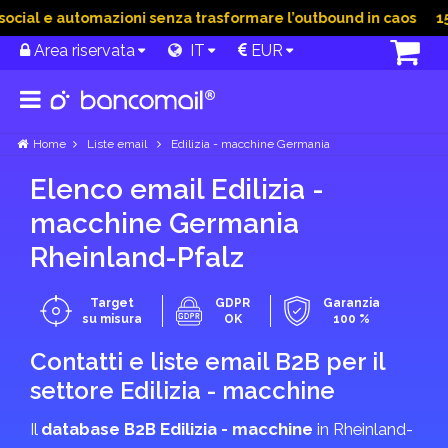
ial e automazioni senza trasformare l’outbound in caos
15 Gi
Area riservata
IT
EUR
Home
Liste email
Edilizia - macchine Germania
Elenco email Edilizia -
macchine Germania
Rheinland-Pfalz
Target
GDPR
Garanzia
su misura
OK
100 %
Contatti e liste email B2B per il
settore Edilizia - macchine
Il
database B2B Edilizia - macchine
in Rheinland-