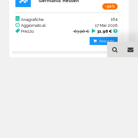
Germania Hessen
-50%
164
Anagrafiche:
Aggiornato al:
17 Mar 2026
Prezzo:
63,96 €
31,98 €
Acquista
Guida all'acquisto di un
database email Edilizia -
macchine - Hessen
Come posso selezionare un database
email di aziende per il mio