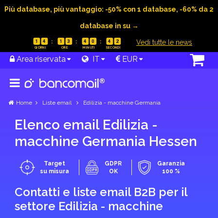
Più database, più vantaggio: -50% con 1 database, -60% da 2
database in su →
|
Vedi tutte le news
1
4
1
3
4
0
4
1
Area riservata
IT
EUR
Home
Liste email
Edilizia - macchine Germania
Elenco email Edilizia -
macchine Germania Hessen
Target
GDPR
Garanzia
su misura
OK
100 %
Contatti e liste email B2B per il
settore Edilizia - macchine