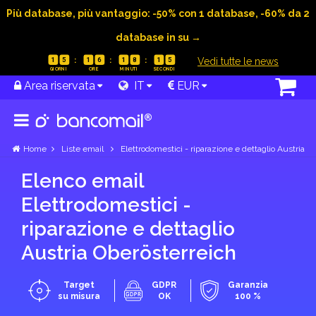
Più database, più vantaggio: -50% con 1 database, -60% da 2
database in su →
|
Vedi tutte le news
1
5
1
6
1
8
1
4
Area riservata
IT
EUR
Home
Liste email
Elettrodomestici - riparazione e dettaglio Austria
Elenco email
Elettrodomestici -
riparazione e dettaglio
Austria Ober­österreich
Target
GDPR
Garanzia
su misura
OK
100 %