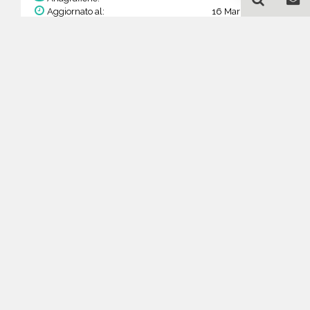
Aggiornato al:
16 Mar 2026
Prezzo:
47,19 €
23,60 €
Acquista
Guida all'acquisto di un
database email
Elettrodomestici -
riparazione e dettaglio -
Ober­österreich
Come posso selezionare un database
email di aziende per il mio
marketing?