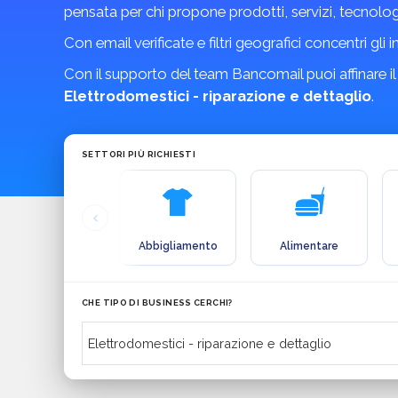
pensata per chi propone prodotti, servizi, tecnolo
Con email verificate e filtri geografici concentri gli 
Con il supporto del team Bancomail puoi affinare il
Elettrodomestici - riparazione e dettaglio
.
SETTORI PIÙ RICHIESTI
Abbigliamento
Alimentare
CHE TIPO DI BUSINESS CERCHI?