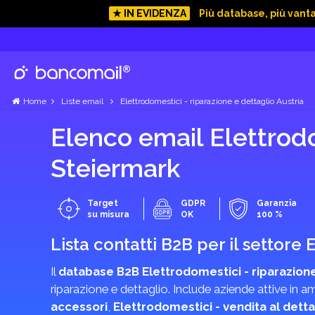
★ IN EVIDENZA
Più database, più vant
Home
Liste email
Elettrodomestici - riparazione e dettaglio Austria
Elenco email Elettrodo
Steiermark
Target
GDPR
Garanzia
su misura
OK
100 %
Lista contatti B2B per il settore
Il
database B2B Elettrodomestici - riparazione
riparazione e dettaglio. Include aziende attive in 
accessori
,
Elettrodomestici - vendita al detta