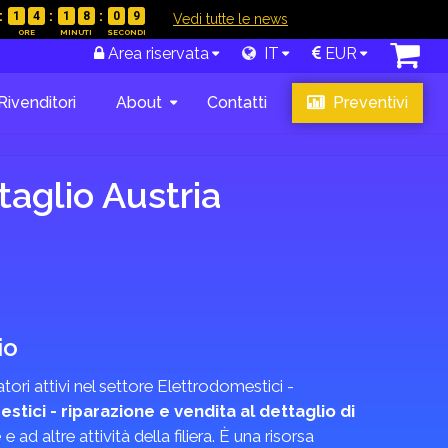
1
4
1
8
0
8
|
Vedi tutte le news
Area riservata
IT
EUR
Rivenditori
About
Contatti
Preventivi
taglio Austria
io
tori attivi nel settore Elettrodomestici -
stici - riparazione e vendita al dettaglio di
e
e ad altre attività della filiera. È una risorsa