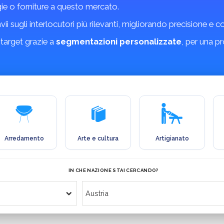
gie o forniture a questo mercato.
invii sugli interlocutori più rilevanti, migliorando precisione e 
 target grazie a
segmentazioni personalizzate
, per una p
Arredamento
Arte e cultura
Artigianato
IN CHE NAZIONE STAI CERCANDO?