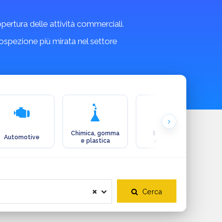
copertura delle attività commerciali.
rospezione più mirata nel settore
Chimica, gomma
Ecologia e
Automotive
e plastica
ambiente
Cerca