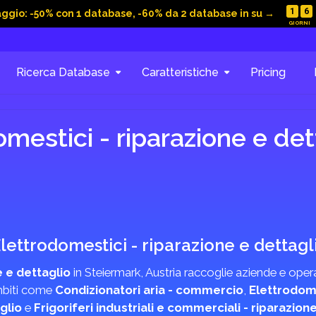
1
6
aggio: -50% con 1 database, -60% da 2 database in su →
Ricerca Database
Caratteristiche
Pricing
mestici - riparazione e det
 Elettrodomestici - riparazione e dettagl
 e dettaglio
in Steiermark, Austria raccoglie aziende e opera
ambiti come
Condizionatori aria - commercio
,
Elettrodome
glio
e
Frigoriferi industriali e commerciali - riparazion