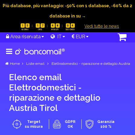
Più database, più vantaggio: -50% con 1 database, -60% da 2
database in su →
|
Vedi tutte le news
1
5
1
7
4
8
0
3
Area riservata
IT
EUR
Home
Liste email
Elettrodomestici - riparazione e dettaglio Austria
Elenco email
Elettrodomestici -
riparazione e dettaglio
Austria Tirol
Target
GDPR
Garanzia
su misura
OK
100 %