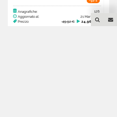
-50%
128
Anagrafiche:
Aggiornato al:
21 Mar 2026
Prezzo:
49,92 €
24,96 €
Acquista
Guida all'acquisto di un
database email Ferramenta
e bricolage - commercio -
Campania
Come posso selezionare un database
email di aziende per il mio