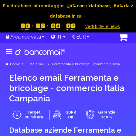
Più database, più vantaggio: -50% con 1 database, -60% da 2
database in su →
|
Vedi tutte le news
1
3
1
7
5
2
3
6
Area riservata
IT
EUR
Home
Liste email
Ferramenta e bricolage - commercio Italia
Elenco email Ferramenta e
bricolage - commercio Italia
Campania
Target
GDPR
Garanzia
su misura
OK
100 %
Database aziende Ferramenta e