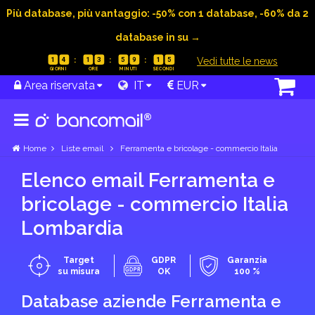
Più database, più vantaggio: -50% con 1 database, -60% da 2
database in su →
|
Vedi tutte le news
1
4
1
3
5
9
1
4
Area riservata
IT
EUR
Home
Liste email
Ferramenta e bricolage - commercio Italia
Elenco email Ferramenta e
bricolage - commercio Italia
Lombardia
Target
GDPR
Garanzia
su misura
OK
100 %
Database aziende Ferramenta e