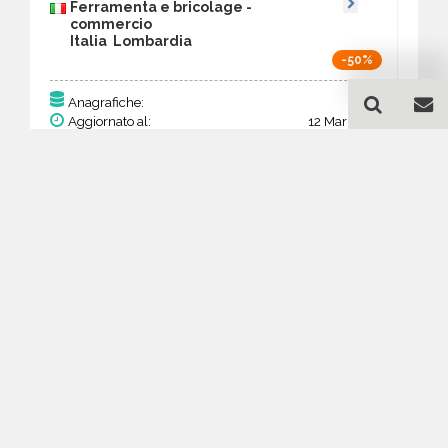
Ferramenta e bricolage -
commercio
Italia Lombardia
-50%
329
Anagrafiche:
Aggiornato al:
12 Mar 2026
Prezzo:
128,31 €
64,16 €
Acquista
Guida all'acquisto di un
database email Ferramenta
e bricolage - commercio -
Lombardia