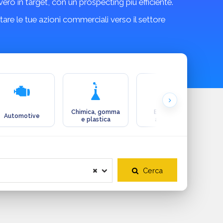
ro in target, con un prospecting più efficiente.
are le tue azioni commerciali verso il settore
Chimica, gomma
Ecologia e
Automotive
e plastica
ambiente
Cerca