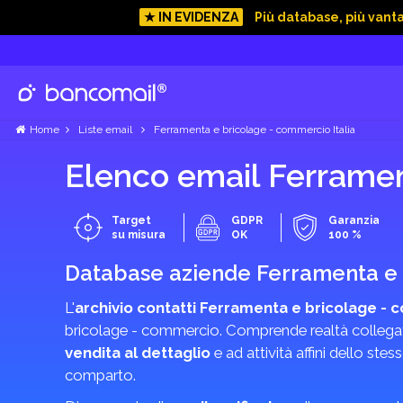
★ IN EVIDENZA
Più database, più vant
Home
Liste email
Ferramenta e bricolage - commercio Italia
Elenco email Ferramen
Target
GDPR
Garanzia
su misura
OK
100 %
Database aziende Ferramenta e b
L'
archivio contatti Ferramenta e bricolage -
bricolage - commercio. Comprende realtà collega
vendita al dettaglio
e ad attività affini dello ste
comparto.