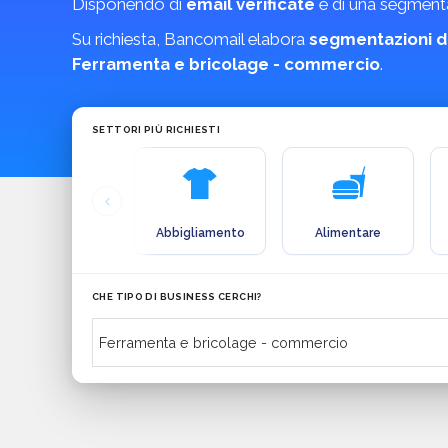
Disponendo di
email verificate
e di una segmentaz
Su richiesta, Bancomail elabora
segmentazioni d
Ferramenta e bricolage - commercio
.
SETTORI PIÙ RICHIESTI
Abbigliamento
Alimentare
CHE TIPO DI BUSINESS CERCHI?