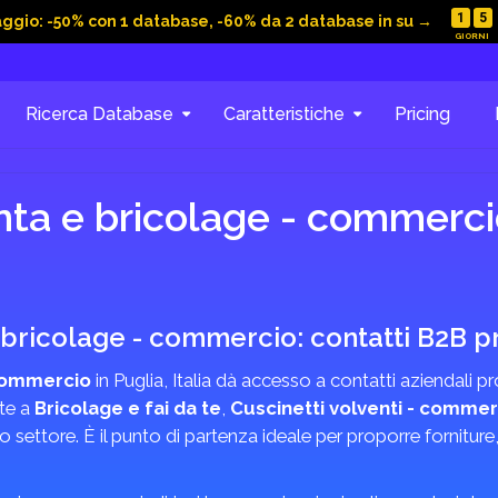
1
5
aggio: -50% con 1 database, -60% da 2 database in su →
Ricerca Database
Caratteristiche
Pricing
ta e bricolage - commercio
ricolage - commercio: contatti B2B pro
 commercio
in Puglia, Italia dà accesso a contatti aziendali pr
te a
Bricolage e fai da te
,
Cuscinetti volventi - commer
sso settore. È il punto di partenza ideale per proporre forniture