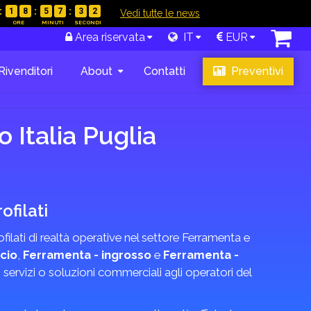
1
8
5
7
3
1
|
Vedi tutte le news
Area riservata
IT
EUR
Rivenditori
About
Contatti
Preventivi
 Italia Puglia
filati
ofilati di realtà operative nel settore Ferramenta e
cio
,
Ferramenta - ingrosso
e
Ferramenta -
, servizi o soluzioni commerciali agli operatori del