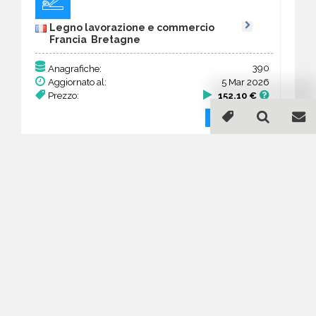
Legno lavorazione e commercio
Francia Bretagne
390
Anagrafiche:
Aggiornato al:
5 Mar 2026
Prezzo:
152,10 €
Acquista
Guida all'acquisto di un
database email Legno
lavorazione e commercio -
Bretagne