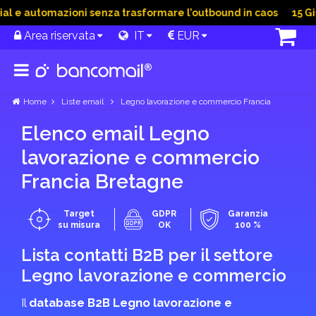
 e automazioni senza trasformare l’outbound in caos
15 Giu 2
Area riservata
IT
EUR
Home
Liste email
Legno lavorazione e commercio Francia
Elenco email Legno
lavorazione e commercio
Francia Bretagne
Target
GDPR
Garanzia
su misura
OK
100 %
Lista contatti B2B per il settore
Legno lavorazione e commercio
Il
database B2B Legno lavorazione e