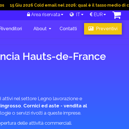
Giu 2026 Cold email nel 2026: qual è il tasso medio di conversi
Area riservata
IT
EUR
Rivenditori
About
Contatti
Preventivi
ancia Hauts-de-France
 attivi nel settore Legno lavorazione e
 ingrosso
,
Cornici ed aste - vendita al
ogie o servizi rivolti a queste imprese.
copertura delle attività commerciali.