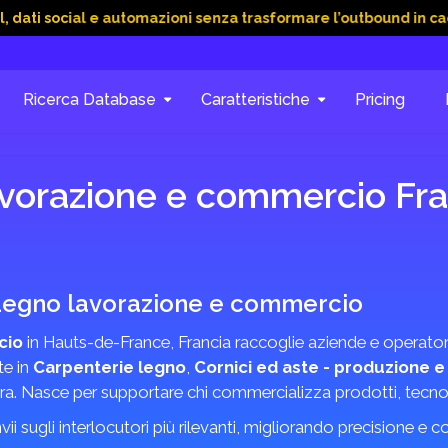
cial e automazioni senza trasformare l’outbound in caos
15 
Ricerca Database
Caratteristiche
Pricing
avorazione e commercio Fr
e Legno lavorazione e commercio
cio
in Hauts-de-France, Francia raccoglie aziende e operatori
te in
Carpenterie legno
,
Cornici ed aste - produzione e
iliera. Nasce per supportare chi commercializza prodotti, tecnol
invii sugli interlocutori più rilevanti, migliorando precisione e 