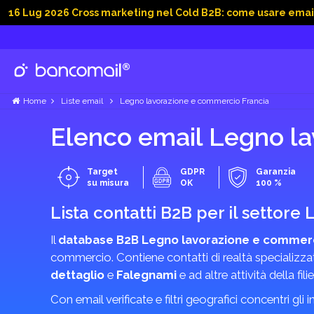
 2026 Cross marketing nel Cold B2B: come usare email, dati so
Home
Liste email
Legno lavorazione e commercio Francia
Elenco email Legno l
Target
GDPR
Garanzia
su misura
OK
100 %
Lista contatti B2B per il settor
Il
database B2B Legno lavorazione e commer
commercio. Contiene contatti di realtà specializza
dettaglio
e
Falegnami
e ad altre attività della f
Con email verificate e filtri geografici concentri gli 