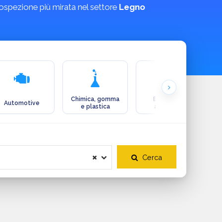
rospezione più mirata nel settore
Legno
Chimica, gomma
Ecologia e
Automotive
e plastica
ambiente
Cerca