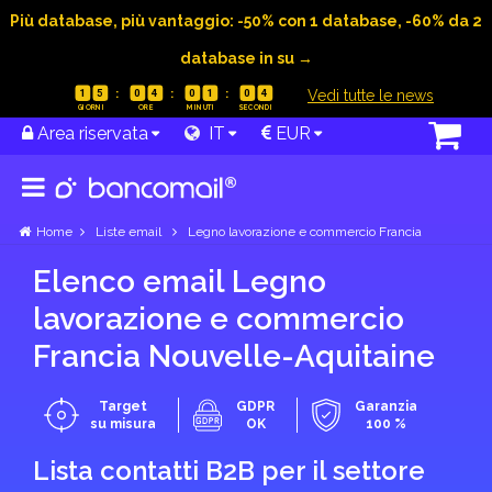
Più database, più vantaggio: -50% con 1 database, -60% da 2
database in su →
|
Vedi tutte le news
1
5
0
4
0
1
0
3
Area riservata
IT
EUR
Home
Liste email
Legno lavorazione e commercio Francia
Elenco email Legno
lavorazione e commercio
Francia Nouvelle-Aquitaine
Target
GDPR
Garanzia
su misura
OK
100 %
Lista contatti B2B per il settore