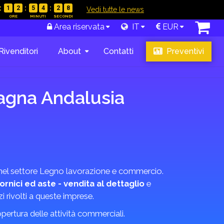
1
2
5
4
2
7
|
Vedi tutte le news
Area riservata
IT
EUR
Rivenditori
About
Contatti
Preventivi
agna Andalusia
i nel settore Legno lavorazione e commercio.
ornici ed aste - vendita al dettaglio
e
i rivolti a queste imprese.
copertura delle attività commerciali.