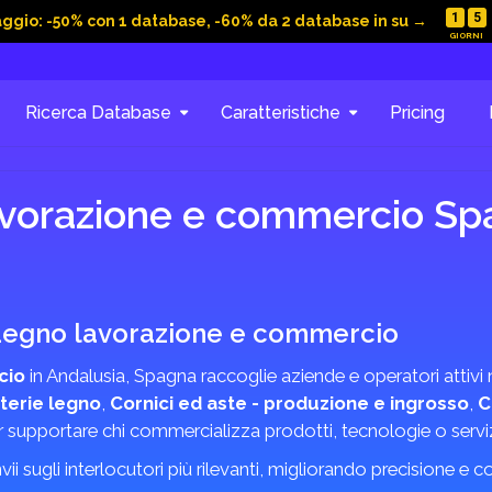
1
5
aggio: -50% con 1 database, -60% da 2 database in su →
Ricerca Database
Caratteristiche
Pricing
avorazione e commercio Sp
e Legno lavorazione e commercio
cio
in Andalusia, Spagna raccoglie aziende e operatori attiv
terie legno
,
Cornici ed aste - produzione e ingrosso
,
C
per supportare chi commercializza prodotti, tecnologie o serviz
invii sugli interlocutori più rilevanti, migliorando precisione e 