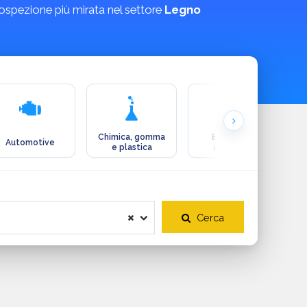
rospezione più mirata nel settore
Legno
Chimica, gomma
Ecologia e
Automotive
e plastica
ambiente
Cerca