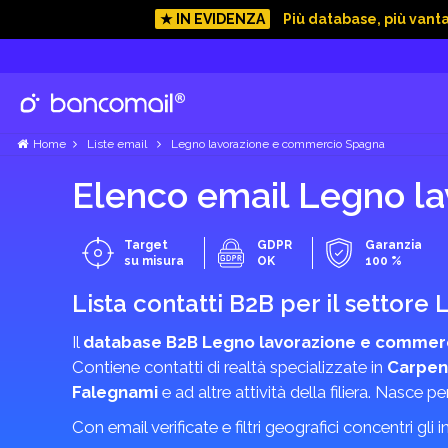
★ IN EVIDENZA
Più database, più vant
Home
Liste email
Legno lavorazione e commercio Spagna
Elenco email Legno l
Target
GDPR
Garanzia
su misura
OK
100 %
Lista contatti B2B per il settor
Il
database B2B Legno lavorazione e commer
Contiene contatti di realtà specializzate in
Carpen
Falegnami
e ad altre attività della filiera. Nasce 
Con email verificate e filtri geografici concentri gli 